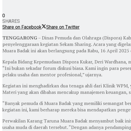
0
SHARES
Share on Facebook
Share on Twitter
TENGGARONG
– Dinas Pemuda dan Olahraga (Dispora) Ka
penyelenggaraan kegiatan Sekam Sharing. Acara yang dige
Muara Badak ini akan berlangsung pada Rabu, 16 April 2025
Kepala Bidang Kepemudaan Dispora Kukar, Deri Wardhana, m
“Ini bukan sekadar forum diskusi biasa. Kami ingin para 
pelaku usaha dan mentor profesional,” ujarnya.
Kegiatan ini menghadirkan dua tenaga ahli dari Klinik WP
Materi yang akan dibahas mencakup manajemen keuangan, st
“Banyak pemuda di Muara Badak yang memiliki semangat ber
kegiatan ini, kami berharap mereka bisa mendapatkan penge
Perwakilan Karang Taruna Muara Badak menyambut baik inisia
usaha muda di daerah tersebut. “Dengan adanya pendampinga