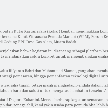
bupaten Kutai Kartanegara (Kukar) kembali menunjukkan ko
lar bersama Klinik Wirausaha Pemuda Mandiri (WPM), Forum 
 di Gedung BPU Desa Gas Alam, Muara Badak.
enjelaskan bahwa kegiatan ini dirancang sebagai platform b
peserta mendapatkan solusi konkret untuk mengembangkan usa
M, yaitu Rifyanto Bakri dan Muhammad Slamet, yang akan mem
rategi pemasaran, hingga pemanfaatan teknologi digital unt
wirausaha tinggi, tetapi masih menghadapi kendala dalam ha
tahuan baru dan solusi untuk mengatasi hambatan tersebut,” 
tif Dispora Kukar ini. Mereka berharap kegiatan semacam ini
n dari tenaga ahli, kami yakin usaha para pemuda bisa lebi