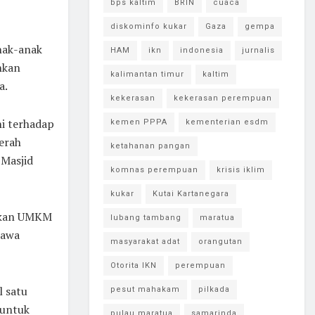
bps kaltim
BRIN
cuaca
diskominfo kukar
Gaza
gempa
nak-anak
HAM
ikn
indonesia
jurnalis
uhkan
kalimantan timur
kaltim
a.
kekerasan
kekerasan perempuan
ni terhadap
kemen PPPA
kementerian esdm
erah
ketahanan pangan
 Masjid
komnas perempuan
krisis iklim
kukar
Kutai Kartanegara
akkan UMKM
lubang tambang
maratua
bawa
masyarakat adat
orangutan
Otorita IKN
perempuan
l satu
pesut mahakam
pilkada
 untuk
pulau maratua
samarinda