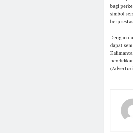
bagi perke
simbol se
berprestas
Dengan duk
dapat sema
Kalimantan
pendidikan
(Advertori