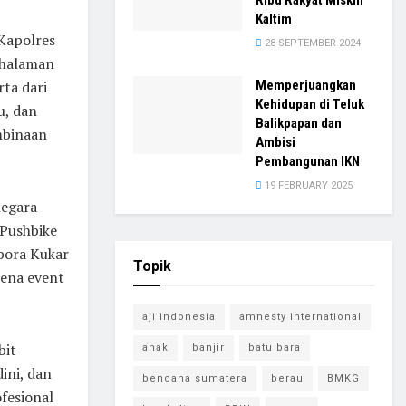
Ribu Rakyat Miskin
Kaltim
 Kapolres
28 SEPTEMBER 2024
 halaman
rta dari
Memperjuangkan
Kehidupan di Teluk
u, dan
Balikpapan dan
embinaan
Ambisi
Pembangunan IKN
19 FEBRUARY 2025
negara
 Pushbike
spora Kukar
Topik
rena event
aji indonesia
amnesty international
bit
anak
banjir
batu bara
ini, dan
bencana sumatera
berau
BMKG
fesional