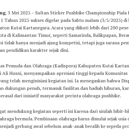
ng
, 3 Mei 2025 – Sultan Sticker Pushbike Championship Piala
 1 Tahun 2025 sukses digelar pada Sabtu malam (3/5/2025) di
ton Kutai Kartanegara. Acara yang diikuti lebih dari 200 pese
ota di Kalimantan Timur, seperti Samarinda, Balikpapan, Bera
ni tidak hanya menjadi ajang kompetisi, tetapi juga sarana p
an pendidikan karakter sejak dini.
nas Pemuda dan Olahraga (Kadispora) Kabupaten Kutai Karta
ji Ali Husni, menyampaikan apresiasi tinggi kepada Komunitas
yang telah menginisiasi kegiatan ini. Ia menegaskan bahwa Di
 dukungan penuh, termasuk fasilitas dan hadiah hiburan, ka
berasal dari inisiatif masyarakat pecinta olahraga pushbike.
at mendukung kegiatan seperti ini karena dari sinilah bibit-bi
lahraga bermula. Pembinaan olahraga harus dimulai sejak usia d
enjadi gerbang awal sebelum anak-anak beralih ke sepeda pro