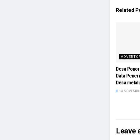
Related
P
ADVERTO
Desa Ponor
Data Pener
Desa melal
14 NOVEMBE
Leave 