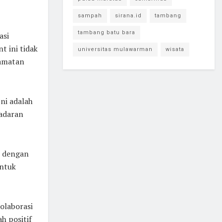
sampah
sirana.id
tambang
tambang batu bara
asi
 ini tidak
universitas mulawarman
wisata
lamatan
ni adalah
adaran
n dengan
untuk
olaborasi
h positif