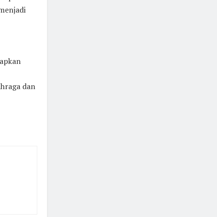
 menjadi
rapkan
ahraga dan