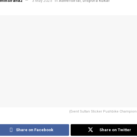
minSirana2
3 May 2025
in
Advertorial
,
Dispora Kukar
(Event Sultan Sticker Pushbike Champion
Share on Facebook
Share on Twitter