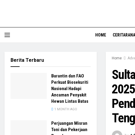
HOME
CERITARAN
Home
Adve
Berita Terbaru
Sult
Barantin dan FAO
Perkuat Biosekuriti
2025
Nasional Hadapi
Ancaman Penyakit
Pendi
Hewan Lintas Batas
1 MONTH AGO
Teng
Perjuangan Misran
Toni dan Pekerjaan