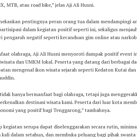
X, MTB, atau road bike,” jelas Aji Ali Husni.
enekankan pentingnya peran orang tua dalam mendampingi a
artisipasi dalam kegiatan positif seperti ini, sekaligus menja
i pengaruh negatif seperti kecanduan gim online atau narkob
faat olahraga, Aji Ali Husni menyoroti dampak positif event i
iwisata dan UMKM lokal. Peserta yang datang dari berbagai da
tan mengenal ikon wisata sejarah seperti Kedaton Kutai dan
nuddin.
 tidak hanya bermanfaat bagi olahraga, tetapi juga mengger
kenalkan destinasi wisata kami. Peserta dari luar kota mem
onomi yang positif bagi Tenggarong,” tambahnya.
p kegiatan serupa dapat diselenggarakan secara rutin, minima
 kali dalam setahun, dan membuka peluang bagi pihak swasta