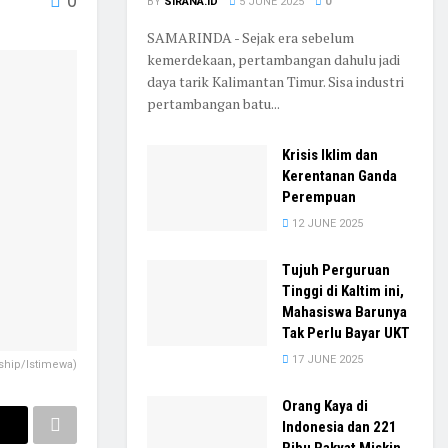
0
BY
SIRANA.ID
5 JUNE 2025
0
SAMARINDA - Sejak era sebelum
kemerdekaan, pertambangan dahulu jadi
daya tarik Kalimantan Timur. Sisa industri
pertambangan batu...
Krisis Iklim dan
Kerentanan Ganda
Perempuan
12 JUNE 2025
Tujuh Perguruan
Tinggi di Kaltim ini,
Mahasiswa Barunya
Tak Perlu Bayar UKT
17 JUNE 2025
ship/Istimewa)
Orang Kaya di
Indonesia dan 221