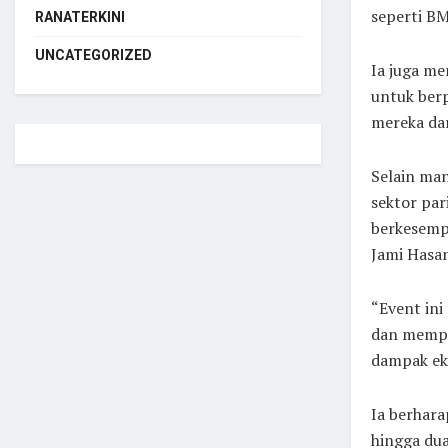
seperti BM
RANATERKINI
UNCATEGORIZED
Ia juga m
untuk berp
mereka dar
Selain man
sektor par
berkesempa
Jami Hasa
“Event ini
dan memper
dampak ek
Ia berhara
hingga dua