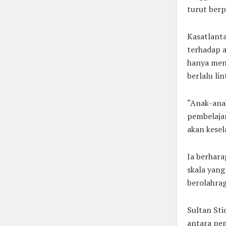
turut berp
Kasatlanta
terhadap a
hanya meng
berlalu lin
“Anak-anak
pembelaja
akan kesel
Ia berhara
skala yang
berolahraga
Sultan St
antara pe