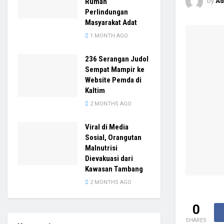
by
Ad
Rumah
Perlindungan
Masyarakat Adat
1 MONTH AGO
236 Serangan Judol
Sempat Mampir ke
Website Pemda di
Kaltim
2 MONTHS AGO
Viral di Media
Sosial, Orangutan
Malnutrisi
Dievakuasi dari
Kawasan Tambang
2 MONTHS AGO
0
SHARES