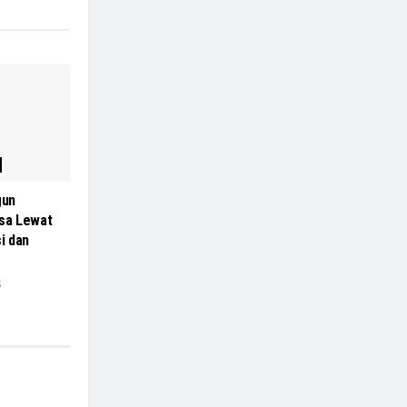
gun
sa Lewat
i dan
5