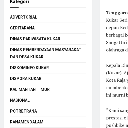
Kategori
Tenggaro
ADVERTORIAL
Kukar Seri
depan Keda
CERITARANA
berbagai k
DINAS PARIWISATA KUKAR
Sangatta i
olahraga d
DINAS PEMBERDAYAAN MASYARAKAT
DAN DESA KUKAR
Kepala Di
DISKOMINFO KUKAR
(Kukar), A
DISPORA KUKAR
Kota Raja 
memberikan
KALIMANTAN TIMUR
ini murni 
NASIONAL
“Kami sang
POTRETRANA
prestasi o
RANAMENDALAM
pushbike m