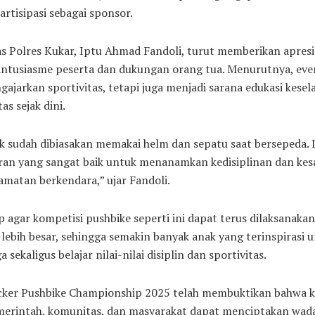
artisipasi sebagai sponsor.
s Polres Kukar, Iptu Ahmad Fandoli, turut memberikan apresi
ntusiasme peserta dan dukungan orang tua. Menurutnya, event
ajarkan sportivitas, tetapi juga menjadi sarana edukasi kese
tas sejak dini.
 sudah dibiasakan memakai helm dan sepatu saat bersepeda. I
ran yang sangat baik untuk menanamkan kedisiplinan dan kes
amatan berkendara,” ujar Fandoli.
p agar kompetisi pushbike seperti ini dapat terus dilaksanaka
 lebih besar, sehingga semakin banyak anak yang terinspirasi 
 sekaligus belajar nilai-nilai disiplin dan sportivitas.
icker Pushbike Championship 2025 telah membuktikan bahwa k
merintah, komunitas, dan masyarakat dapat menciptakan wada