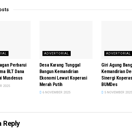
osts
RIAL
ADVERTORIAL
ADVERTORIAL
agan Perbarui
Desa Karang Tunggal
Giri Agung Ban
ima BLT Dana
Bangun Kemandirian
Kemandirian De
ui Musdesus
Ekonomi Lewat Koperasi
Sinergi Koperas
Merah Putih
BUMDes
R 2025
6 NOVEMBER 2025
5 NOVEMBER 202
a Reply