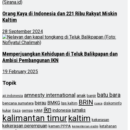
Orang Kaya di Indonesia dan 221 Ribu Rakyat Miskin
Kaltim
28 September 2024
Memperjuangkan Kehidupan di Teluk Balikpapan dan
Ambisi Pembangunan IKN
19 February 2025
Topik
batu bara
amnesty international
anak
banjir
aji indonesia
BRIN
berau
BMKG
bencana sumatera
bps kaltim
diskominfo
cuaca
ikn
jurnalis
indonesia
HAM
kukar
Gaza
gempa
kalimantan timur
kaltim
kekerasan
kekerasan perempuan
kemen PPPA
ketahanan
kementerian esdm