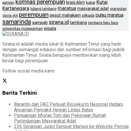
komnas perempuan
Kutai
krisis iklim
kukar
pangan
Kartanegara
maratua
masyarakat adat
lubang tambang
orangutan
perempuan
pulau maratua
pesut mahakam
pilkada
Otorita IKN
samarinda
sirana.id
sampah
tambang
tambang batu bara
wisata
universitas mulawarman
Sirana.id adalah media lokal di Kalimantan Timur yang hadir
dengan semangat edukasi dan sumber informasi bagi publik
Kalimantan Timur. Sirana berupaya memberikan ruang lebih
besar bagi perempuan.
Follow sosial media kami:
Berita Terkini
Barantin dan FAO Perkuat Biosekuriti Nasional Hadapi
Ancaman Penyakit Hewan Lintas Batas
Perjuangan Misran Toni dan Pekerjaan Rumah
Perlindungan Masyarakat Adat
236 Serangan Judol Sempat Mampir ke Website Pemda