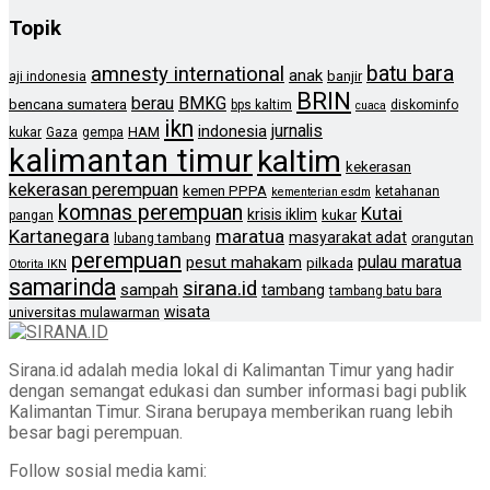
Topik
batu bara
amnesty international
anak
banjir
aji indonesia
BRIN
berau
BMKG
bencana sumatera
bps kaltim
diskominfo
cuaca
ikn
jurnalis
indonesia
HAM
kukar
Gaza
gempa
kalimantan timur
kaltim
kekerasan
kekerasan perempuan
kemen PPPA
ketahanan
kementerian esdm
komnas perempuan
Kutai
krisis iklim
kukar
pangan
Kartanegara
maratua
masyarakat adat
lubang tambang
orangutan
perempuan
pulau maratua
pesut mahakam
pilkada
Otorita IKN
samarinda
sirana.id
sampah
tambang
tambang batu bara
wisata
universitas mulawarman
Sirana.id adalah media lokal di Kalimantan Timur yang hadir
dengan semangat edukasi dan sumber informasi bagi publik
Kalimantan Timur. Sirana berupaya memberikan ruang lebih
besar bagi perempuan.
Follow sosial media kami: