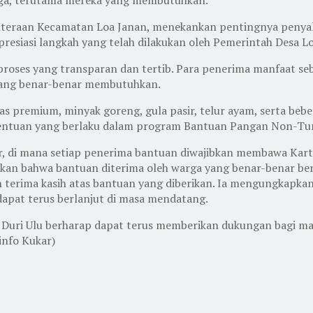
ejahteraan Kecamatan Loa Janan, menekankan pentingnya peny
presiasi langkah yang telah dilakukan oleh Pemerintah Desa L
roses yang transparan dan tertib. Para penerima manfaat se
yang benar-benar membutuhkan.
ras premium, minyak goreng, gula pasir, telur ayam, serta be
tentuan yang berlaku dalam program Bantuan Pangan Non-Tu
dur, di mana setiap penerima bantuan diwajibkan membawa Kar
stikan bahwa bantuan diterima oleh warga yang benar-benar be
 terima kasih atas bantuan yang diberikan. Ia mengungkapk
apat terus berlanjut di masa mendatang.
a Duri Ulu berharap dapat terus memberikan dukungan bagi 
info Kukar)