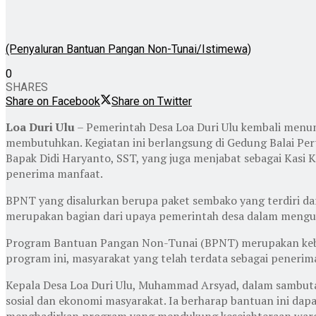
(Penyaluran Bantuan Pangan Non-Tunai/Istimewa)
0
SHARES
Share on Facebook
Share on Twitter
Loa Duri Ulu
– Pemerintah Desa Loa Duri Ulu kembali men
membutuhkan. Kegiatan ini berlangsung di Gedung Balai Per
Bapak Didi Haryanto, SST, yang juga menjabat sebagai Kasi 
penerima manfaat.
BPNT yang disalurkan berupa paket sembako yang terdiri d
merupakan bagian dari upaya pemerintah desa dalam mengu
Program Bantuan Pangan Non-Tunai (BPNT) merupakan kebij
program ini, masyarakat yang telah terdata sebagai pener
Kepala Desa Loa Duri Ulu, Muhammad Arsyad, dalam sambut
sosial dan ekonomi masyarakat. Ia berharap bantuan ini 
menghadirkan program yang mendukung kesejahteraan war