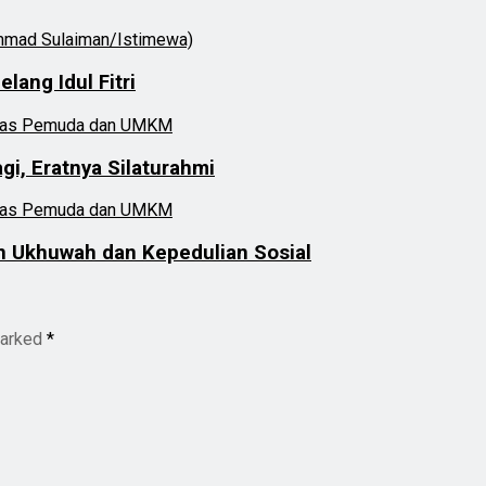
ang Idul Fitri
gi, Eratnya Silaturahmi
n Ukhuwah dan Kepedulian Sosial
marked
*