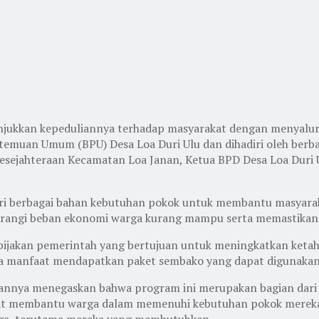
unjukkan kepeduliannya terhadap masyarakat dengan menyal
temuan Umum (BPU) Desa Loa Duri Ulu dan dihadiri oleh berba
Kesejahteraan Kecamatan Loa Janan, Ketua BPD Desa Loa Duri 
ari berbagai bahan kebutuhan pokok untuk membantu masyarak
rangi beban ekonomi warga kurang mampu serta memastikan 
akan pemerintah yang bertujuan untuk meningkatkan ketahan
ima manfaat mendapatkan paket sembako yang dapat digunakan 
annya menegaskan bahwa program ini merupakan bagian dari
dapat membantu warga dalam memenuhi kebutuhan pokok mere
ga, terutama mereka yang membutuhkan.