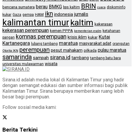
BRIN
berau
BMKG
bencana sumatera
bps kaltim
diskominfo
cuaca
ikn
jurnalis
indonesia
HAM
kukar
Gaza
gempa
kalimantan timur
kaltim
kekerasan
kekerasan perempuan
kemen PPPA
ketahanan
kementerian esdm
komnas perempuan
Kutai
krisis iklim
kukar
pangan
Kartanegara
maratua
masyarakat adat
lubang tambang
orangutan
perempuan
pulau maratua
pesut mahakam
pilkada
Otorita IKN
samarinda
sirana.id
sampah
tambang
tambang batu bara
wisata
universitas mulawarman
Sirana.id adalah media lokal di Kalimantan Timur yang hadir
dengan semangat edukasi dan sumber informasi bagi publik
Kalimantan Timur. Sirana berupaya memberikan ruang lebih
besar bagi perempuan.
Follow sosial media kami:
Berita Terkini