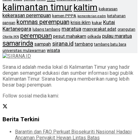
kalimantan timur
kaltim
kekerasan
kekerasan perempuan
kemen PPPA
ketahanan
kementerian esdm
komnas perempuan
Kutai
krisis iklim
kukar
pangan
Kartanegara
maratua
masyarakat adat
lubang tambang
orangutan
perempuan
pulau maratua
pesut mahakam
pilkada
Otorita IKN
samarinda
sirana.id
sampah
tambang
tambang batu bara
wisata
universitas mulawarman
Sirana.id adalah media lokal di Kalimantan Timur yang hadir
dengan semangat edukasi dan sumber informasi bagi publik
Kalimantan Timur. Sirana berupaya memberikan ruang lebih
besar bagi perempuan.
Follow sosial media kami:
Berita Terkini
Barantin dan FAO Perkuat Biosekuriti Nasional Hadapi
Ancaman Penyakit Hewan Lintas Batas