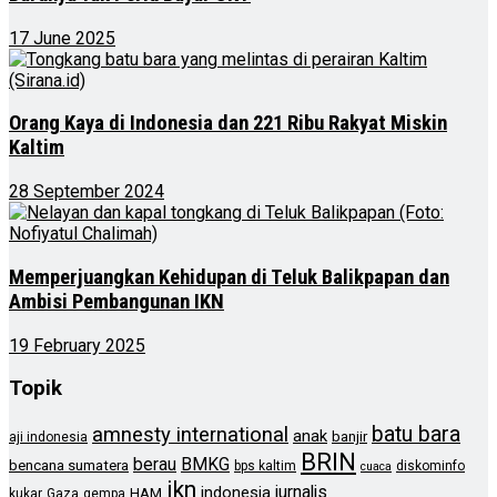
17 June 2025
Orang Kaya di Indonesia dan 221 Ribu Rakyat Miskin
Kaltim
28 September 2024
Memperjuangkan Kehidupan di Teluk Balikpapan dan
Ambisi Pembangunan IKN
19 February 2025
Topik
batu bara
amnesty international
anak
banjir
aji indonesia
BRIN
berau
BMKG
bencana sumatera
bps kaltim
diskominfo
cuaca
ikn
jurnalis
indonesia
HAM
kukar
Gaza
gempa