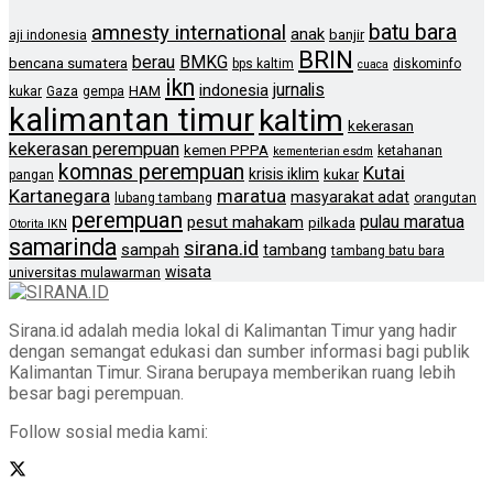
batu bara
amnesty international
anak
banjir
aji indonesia
BRIN
berau
BMKG
bencana sumatera
bps kaltim
diskominfo
cuaca
ikn
jurnalis
indonesia
HAM
kukar
Gaza
gempa
kalimantan timur
kaltim
kekerasan
kekerasan perempuan
kemen PPPA
ketahanan
kementerian esdm
komnas perempuan
Kutai
krisis iklim
kukar
pangan
Kartanegara
maratua
masyarakat adat
lubang tambang
orangutan
perempuan
pulau maratua
pesut mahakam
pilkada
Otorita IKN
samarinda
sirana.id
sampah
tambang
tambang batu bara
wisata
universitas mulawarman
Sirana.id adalah media lokal di Kalimantan Timur yang hadir
dengan semangat edukasi dan sumber informasi bagi publik
Kalimantan Timur. Sirana berupaya memberikan ruang lebih
besar bagi perempuan.
Follow sosial media kami: