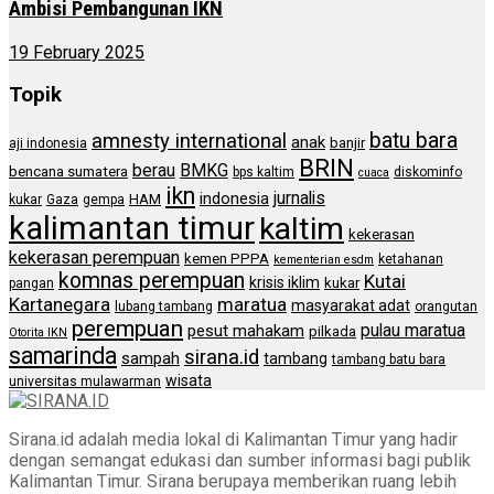
Ambisi Pembangunan IKN
19 February 2025
Topik
batu bara
amnesty international
anak
banjir
aji indonesia
BRIN
berau
BMKG
bencana sumatera
bps kaltim
diskominfo
cuaca
ikn
jurnalis
indonesia
HAM
kukar
Gaza
gempa
kalimantan timur
kaltim
kekerasan
kekerasan perempuan
kemen PPPA
ketahanan
kementerian esdm
komnas perempuan
Kutai
krisis iklim
kukar
pangan
Kartanegara
maratua
masyarakat adat
lubang tambang
orangutan
perempuan
pulau maratua
pesut mahakam
pilkada
Otorita IKN
samarinda
sirana.id
sampah
tambang
tambang batu bara
wisata
universitas mulawarman
Sirana.id adalah media lokal di Kalimantan Timur yang hadir
dengan semangat edukasi dan sumber informasi bagi publik
Kalimantan Timur. Sirana berupaya memberikan ruang lebih