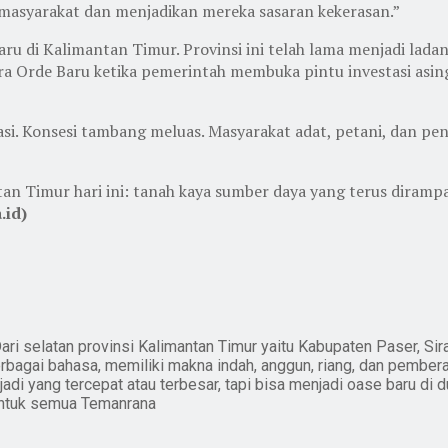
asyarakat dan menjadikan mereka sasaran kekerasan.”
ru di Kalimantan Timur. Provinsi ini telah lama menjadi lada
 era Orde Baru ketika pemerintah membuka pintu investasi a
si. Konsesi tambang meluas. Masyarakat adat, petani, dan pen
tan Timur hari ini: tanah kaya sumber daya yang terus dira
.id)
ari selatan provinsi Kalimantan Timur yaitu Kabupaten Paser, Sir
erbagai bahasa, memiliki makna indah, anggun, riang, dan pember
i yang tercepat atau terbesar, tapi bisa menjadi oase baru di du
untuk semua Temanrana