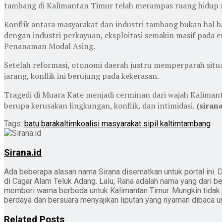
tambang di Kalimantan Timur telah merampas ruang hidup m
Konflik antara masyarakat dan industri tambang bukan hal ba
dengan industri perkayuan, eksploitasi semakin masif pada
Penanaman Modal Asing.
Setelah reformasi, otonomi daerah justru memperparah situa
jarang, konflik ini berujung pada kekerasan.
Tragedi di Muara Kate menjadi cerminan dari wajah Kaliman
berupa kerusakan lingkungan, konflik, dan intimidasi.
(sirana
Tags:
batu bara
kaltim
koalisi masyarakat sipil kaltim
tambang
Sirana.id
Ada beberapa alasan nama Sirana disematkan untuk portal ini. D
di Cagar Alam Teluk Adang. Lalu, Rana adalah nama yang dari b
memberi warna berbeda untuk Kalimantan Timur. Mungkin tidak jad
berdaya dan bersuara menyajikan liputan yang nyaman dibaca 
Related
Posts