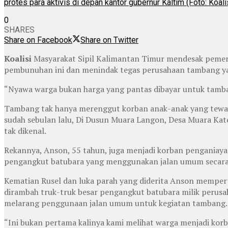
protes para aktivis di depan kantor gubernur Kaltim (Foto: Koali
0
SHARES
Share on Facebook
Share on Twitter
Koalisi
Masyarakat Sipil Kalimantan Timur mendesak pemer
pembunuhan ini dan menindak tegas perusahaan tambang y
“Nyawa warga bukan harga yang pantas dibayar untuk tamban
Tambang tak hanya merenggut korban anak-anak yang tewas
sudah sebulan lalu, Di Dusun Muara Langon, Desa Muara Kate
tak dikenal.
Rekannya, Anson, 55 tahun, juga menjadi korban penganiayaa
pengangkut batubara yang menggunakan jalan umum secara 
Kematian Rusel dan luka parah yang diderita Anson mempert
dirambah truk-truk besar pengangkut batubara milik perus
melarang penggunaan jalan umum untuk kegiatan tambang. N
“Ini bukan pertama kalinya kami melihat warga menjadi korba