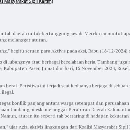
si Masyarakat Sipil Kaltim)
intah daerah untuk bertanggung jawab. Mereka menuntut ap
ang melanggar aturan.
g,” begitu seruan para Aktivis pada aksi, Rabu (18/12/2024
 di lubangnya atau berbagai kecelakaan kerja. Tambang jug
, Kabupaten Paser, Jumat dini hari, 15 November 2024, Rusel
n berat. Peristiwa ini terjadi saat keduanya berjaga di seb
ilegal.
egas konflik panjang antara warga setempat dan perusahaan 
ahaan tambang, meski melanggar Peraturan Daerah Kalimanta
amun, aturan itu seperti tak bertaring di hadapan kekuatan
n,” ujar Aziz, aktivis lingkungan dari Koalisi Masyarakat Sipi