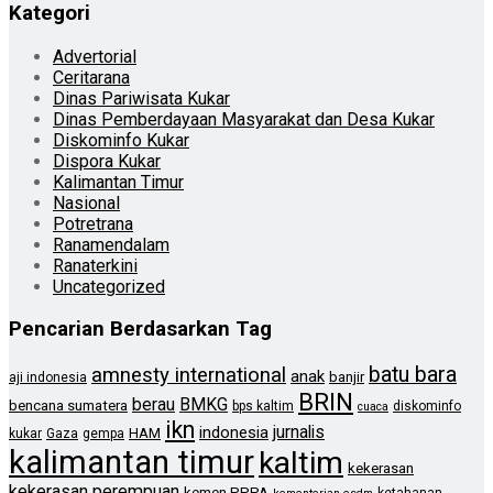
Kategori
Advertorial
Ceritarana
Dinas Pariwisata Kukar
Dinas Pemberdayaan Masyarakat dan Desa Kukar
Diskominfo Kukar
Dispora Kukar
Kalimantan Timur
Nasional
Potretrana
Ranamendalam
Ranaterkini
Uncategorized
Pencarian Berdasarkan Tag
batu bara
amnesty international
anak
banjir
aji indonesia
BRIN
berau
BMKG
bencana sumatera
bps kaltim
diskominfo
cuaca
ikn
jurnalis
indonesia
HAM
kukar
Gaza
gempa
kalimantan timur
kaltim
kekerasan
kekerasan perempuan
kemen PPPA
ketahanan