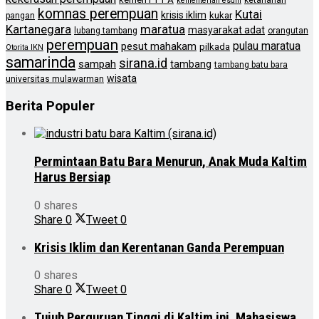
kementerian esdm
komnas perempuan
Kutai
krisis iklim
kukar
pangan
Kartanegara
maratua
masyarakat adat
lubang tambang
orangutan
perempuan
pulau maratua
pesut mahakam
pilkada
Otorita IKN
samarinda
sirana.id
sampah
tambang
tambang batu bara
wisata
universitas mulawarman
Berita Populer
Permintaan Batu Bara Menurun, Anak Muda Kaltim
Harus Bersiap
0 shares
Share
0
Tweet
0
Krisis Iklim dan Kerentanan Ganda Perempuan
0 shares
Share
0
Tweet
0
Tujuh Perguruan Tinggi di Kaltim ini, Mahasiswa