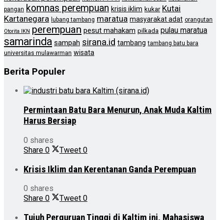
komnas perempuan
Kutai
krisis iklim
kukar
pangan
Kartanegara
maratua
masyarakat adat
lubang tambang
orangutan
perempuan
pulau maratua
pesut mahakam
pilkada
Otorita IKN
samarinda
sirana.id
sampah
tambang
tambang batu bara
wisata
universitas mulawarman
Berita Populer
Permintaan Batu Bara Menurun, Anak Muda Kaltim
Harus Bersiap
0 shares
Share
0
Tweet
0
Krisis Iklim dan Kerentanan Ganda Perempuan
0 shares
Share
0
Tweet
0
Tujuh Perguruan Tinggi di Kaltim ini, Mahasiswa