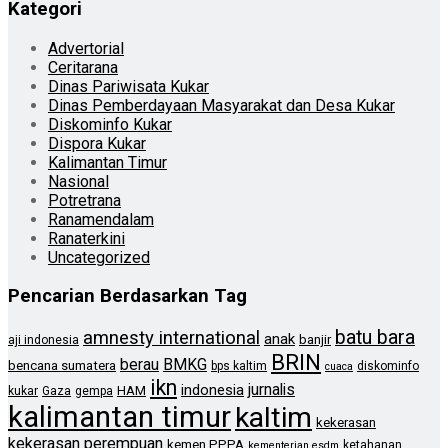
Kategori
Advertorial
Ceritarana
Dinas Pariwisata Kukar
Dinas Pemberdayaan Masyarakat dan Desa Kukar
Diskominfo Kukar
Dispora Kukar
Kalimantan Timur
Nasional
Potretrana
Ranamendalam
Ranaterkini
Uncategorized
Pencarian Berdasarkan Tag
batu bara
amnesty international
anak
banjir
aji indonesia
BRIN
berau
BMKG
bencana sumatera
bps kaltim
diskominfo
cuaca
ikn
jurnalis
indonesia
HAM
kukar
Gaza
gempa
kalimantan timur
kaltim
kekerasan
kekerasan perempuan
kemen PPPA
ketahanan
kementerian esdm