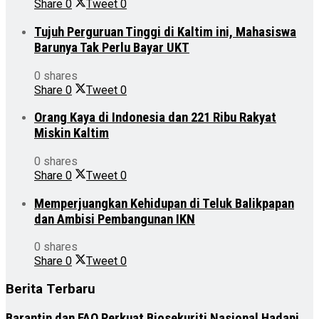
Share
0
Tweet
0
Tujuh Perguruan Tinggi di Kaltim ini, Mahasiswa
Barunya Tak Perlu Bayar UKT
0 shares
Share
0
Tweet
0
Orang Kaya di Indonesia dan 221 Ribu Rakyat
Miskin Kaltim
0 shares
Share
0
Tweet
0
Memperjuangkan Kehidupan di Teluk Balikpapan
dan Ambisi Pembangunan IKN
0 shares
Share
0
Tweet
0
Berita Terbaru
Barantin dan FAO Perkuat Biosekuriti Nasional Hadapi