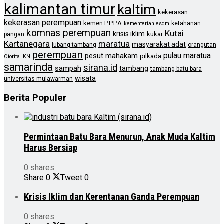
kalimantan timur
kaltim
kekerasan
kekerasan perempuan
kemen PPPA
ketahanan
kementerian esdm
komnas perempuan
Kutai
krisis iklim
kukar
pangan
Kartanegara
maratua
masyarakat adat
lubang tambang
orangutan
perempuan
pulau maratua
pesut mahakam
pilkada
Otorita IKN
samarinda
sirana.id
sampah
tambang
tambang batu bara
wisata
universitas mulawarman
Berita Populer
Permintaan Batu Bara Menurun, Anak Muda Kaltim
Harus Bersiap
0 shares
Share
0
Tweet
0
Krisis Iklim dan Kerentanan Ganda Perempuan
0 shares