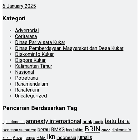
6 January 2025
Kategori
Advertorial
Ceritarana
Dinas Pariwisata Kukar
Dinas Pemberdayaan Masyarakat dan Desa Kukar
Diskominfo Kukar
Dispora Kukar
Kalimantan Timur
Nasional
Potretrana
Ranamendalam
Ranaterkini
Uncategorized
Pencarian Berdasarkan Tag
batu bara
amnesty international
anak
banjir
aji indonesia
BRIN
berau
BMKG
bencana sumatera
bps kaltim
diskominfo
cuaca
ikn
jurnalis
indonesia
HAM
kukar
Gaza
gempa