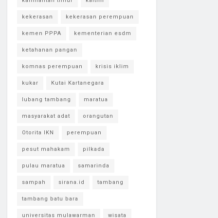
kalimantan timur
kaltim
kekerasan
kekerasan perempuan
kemen PPPA
kementerian esdm
ketahanan pangan
komnas perempuan
krisis iklim
kukar
Kutai Kartanegara
lubang tambang
maratua
masyarakat adat
orangutan
Otorita IKN
perempuan
pesut mahakam
pilkada
pulau maratua
samarinda
sampah
sirana.id
tambang
tambang batu bara
universitas mulawarman
wisata