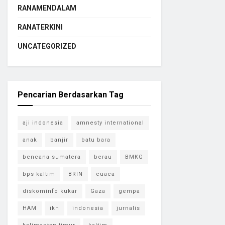
RANAMENDALAM
RANATERKINI
UNCATEGORIZED
Pencarian Berdasarkan Tag
aji indonesia
amnesty international
anak
banjir
batu bara
bencana sumatera
berau
BMKG
bps kaltim
BRIN
cuaca
diskominfo kukar
Gaza
gempa
HAM
ikn
indonesia
jurnalis