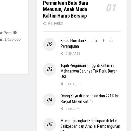
Permintaan Batu Bara
Menurun, Anak Muda
Kaltim Harus Bersiap
0 SHARES
r Pemilih
ri 1.456.666
Krisis Iklim dan Kerentanan Ganda
Perempuan
0 SHARES
Tujuh Perguruan Tinggi di Kaltim ini,
Mahasiswa Barunya Tak Perlu Bayar
UKT
0 SHARES
Orang Kaya di Indonesia dan 221 Ribu
Rakyat Miskin Kaltim
0 SHARES
Memperjuangkan Kehidupan di Teluk
Balikpapan dan Ambisi Pembangunan