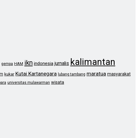
kalimantan
ikn
jurnalis
indonesia
HAM
gempa
Kutai Kartanegara
maratua
im
masyarakat
kukar
lubang tambang
wisata
bara
universitas mulawarman