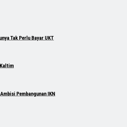
runya Tak Perlu Bayar UKT
 Kaltim
n Ambisi Pembangunan IKN