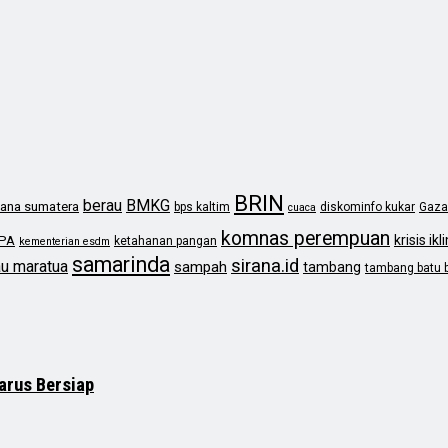
BRIN
berau
BMKG
ana sumatera
bps kaltim
diskominfo kukar
Gaza
cuaca
komnas perempuan
krisis ikl
PA
ketahanan pangan
kementerian esdm
samarinda
sirana.id
au maratua
sampah
tambang
tambang batu 
arus Bersiap