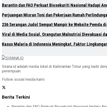
Barantin dan FAO Perkuat Biosekuriti Nasional Hadapi A
Perjuangan Misran Toni dan Pekerjaan Rumah Perlindung
236 Serangan Judol Sempat Mampir ke Website Pemda di
Viral di Media Sosial, Orangutan Malnutrisi Dievakuasi 
Kasus Malaria di Indonesia Meningkat, Faktor Lingkunga
Sirana.id adalah media lokal di Kalimantan Timur yang hadir d
perempuan.
Follow sosial media kami:
Berita Terkini
Barantin dan FAO Perkuat Biosekuriti Nasional Hadapi A