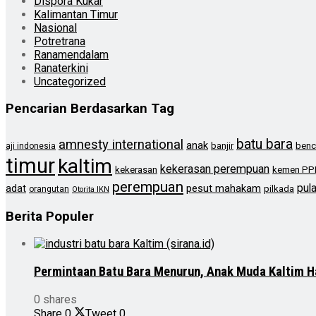
Dispora Kukar
Kalimantan Timur
Nasional
Potretrana
Ranamendalam
Ranaterkini
Uncategorized
Pencarian Berdasarkan Tag
batu bara
amnesty international
anak
banjir
benc
aji indonesia
timur
kaltim
kekerasan perempuan
kekerasan
kemen PP
perempuan
pul
pesut mahakam
adat
pilkada
orangutan
Otorita IKN
Berita Populer
Permintaan Batu Bara Menurun, Anak Muda Kaltim H
0 shares
Share
0
Tweet
0