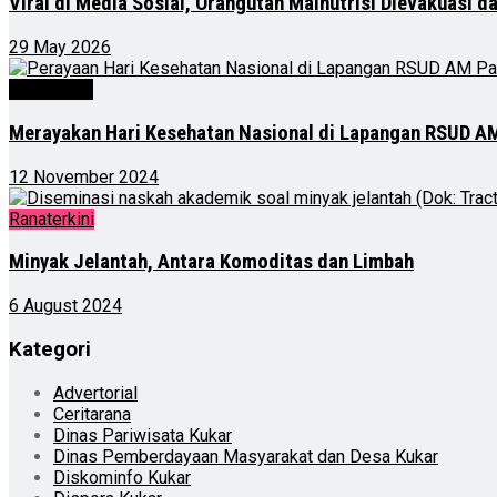
Viral di Media Sosial, Orangutan Malnutrisi Dievakuasi 
29 May 2026
Advertorial
Merayakan Hari Kesehatan Nasional di Lapangan RSUD AM
12 November 2024
Ranaterkini
Minyak Jelantah, Antara Komoditas dan Limbah
6 August 2024
Kategori
Advertorial
Ceritarana
Dinas Pariwisata Kukar
Dinas Pemberdayaan Masyarakat dan Desa Kukar
Diskominfo Kukar