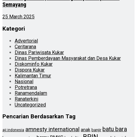
Semayang
25 March 2025
Kategori
Advertorial
Ceritarana
Dinas Pariwisata Kukar
Dinas Pemberdayaan Masyarakat dan Desa Kukar
Diskominfo Kukar
Dispora Kukar
Kalimantan Timur
Nasional
Potretrana
Ranamendalam
Ranaterkini
Uncategorized
Pencarian Berdasarkan Tag
batu bara
amnesty international
anak
banjir
aji indonesia
BRIN