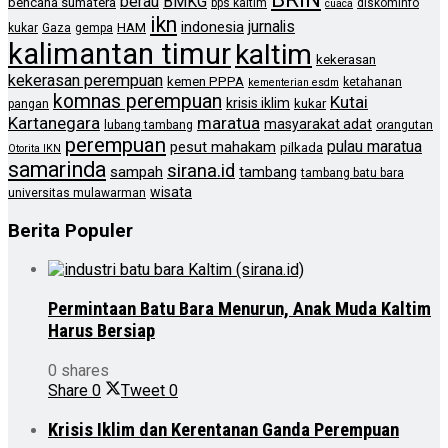
berau
BMKG
bencana sumatera
bps kaltim
diskominfo
cuaca
ikn
jurnalis
indonesia
HAM
kukar
Gaza
gempa
kalimantan timur
kaltim
kekerasan
kekerasan perempuan
kemen PPPA
ketahanan
kementerian esdm
komnas perempuan
Kutai
krisis iklim
kukar
pangan
Kartanegara
maratua
masyarakat adat
lubang tambang
orangutan
perempuan
pulau maratua
pesut mahakam
pilkada
Otorita IKN
samarinda
sirana.id
sampah
tambang
tambang batu bara
wisata
universitas mulawarman
Berita Populer
Permintaan Batu Bara Menurun, Anak Muda Kaltim
Harus Bersiap
0 shares
Share
0
Tweet
0
Krisis Iklim dan Kerentanan Ganda Perempuan