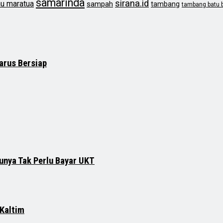
samarinda
sirana.id
au maratua
sampah
tambang
tambang batu 
arus Bersiap
runya Tak Perlu Bayar UKT
 Kaltim