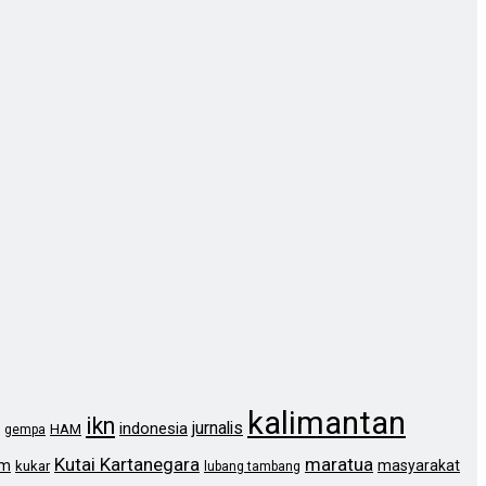
kalimantan
ikn
jurnalis
indonesia
HAM
gempa
Kutai Kartanegara
maratua
im
masyarakat
kukar
lubang tambang