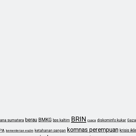
BRIN
berau
BMKG
ana sumatera
bps kaltim
diskominfo kukar
Gaza
cuaca
komnas perempuan
krisis ikl
PA
ketahanan pangan
kementerian esdm