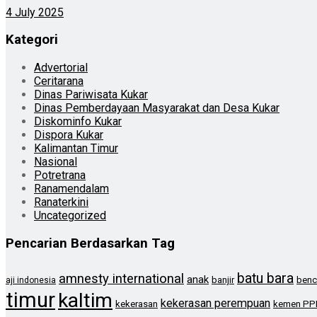
4 July 2025
Kategori
Advertorial
Ceritarana
Dinas Pariwisata Kukar
Dinas Pemberdayaan Masyarakat dan Desa Kukar
Diskominfo Kukar
Dispora Kukar
Kalimantan Timur
Nasional
Potretrana
Ranamendalam
Ranaterkini
Uncategorized
Pencarian Berdasarkan Tag
batu bara
amnesty international
anak
banjir
benc
aji indonesia
timur
kaltim
kekerasan perempuan
kekerasan
kemen PP