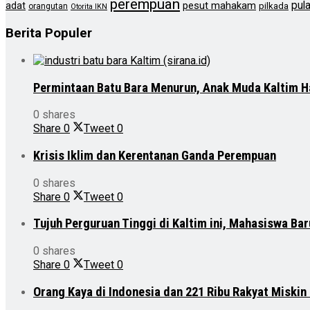
perempuan
pul
pesut mahakam
adat
pilkada
orangutan
Otorita IKN
Berita Populer
Permintaan Batu Bara Menurun, Anak Muda Kaltim H
0 shares
Share
0
Tweet
0
Krisis Iklim dan Kerentanan Ganda Perempuan
0 shares
Share
0
Tweet
0
Tujuh Perguruan Tinggi di Kaltim ini, Mahasiswa Ba
0 shares
Share
0
Tweet
0
Orang Kaya di Indonesia dan 221 Ribu Rakyat Miskin