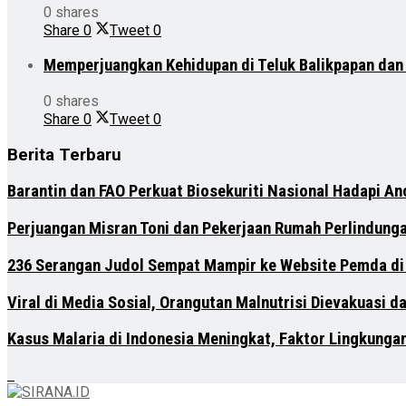
0 shares
Share
0
Tweet
0
Memperjuangkan Kehidupan di Teluk Balikpapan da
0 shares
Share
0
Tweet
0
Berita Terbaru
Barantin dan FAO Perkuat Biosekuriti Nasional Hadapi A
Perjuangan Misran Toni dan Pekerjaan Rumah Perlindung
236 Serangan Judol Sempat Mampir ke Website Pemda di
Viral di Media Sosial, Orangutan Malnutrisi Dievakuasi 
Kasus Malaria di Indonesia Meningkat, Faktor Lingkunga