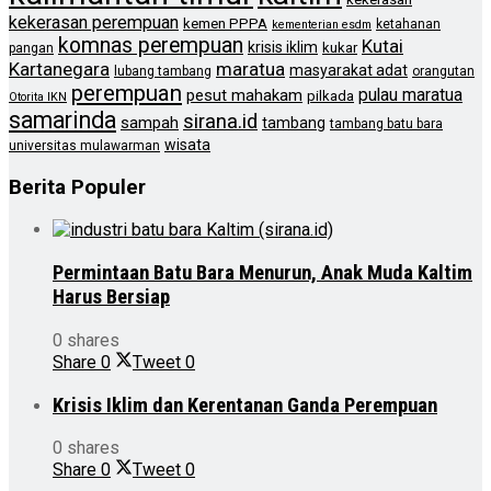
kekerasan perempuan
kemen PPPA
ketahanan
kementerian esdm
komnas perempuan
Kutai
krisis iklim
kukar
pangan
Kartanegara
maratua
masyarakat adat
lubang tambang
orangutan
perempuan
pulau maratua
pesut mahakam
pilkada
Otorita IKN
samarinda
sirana.id
sampah
tambang
tambang batu bara
wisata
universitas mulawarman
Berita Populer
Permintaan Batu Bara Menurun, Anak Muda Kaltim
Harus Bersiap
0 shares
Share
0
Tweet
0
Krisis Iklim dan Kerentanan Ganda Perempuan
0 shares
Share
0
Tweet
0