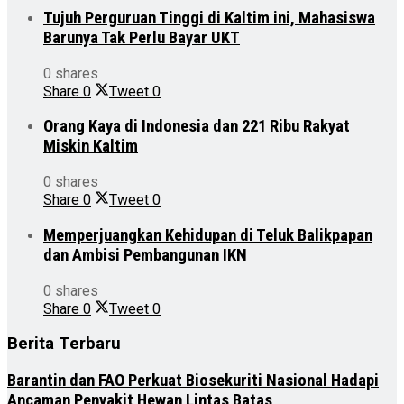
Tujuh Perguruan Tinggi di Kaltim ini, Mahasiswa
Barunya Tak Perlu Bayar UKT
0 shares
Share
0
Tweet
0
Orang Kaya di Indonesia dan 221 Ribu Rakyat
Miskin Kaltim
0 shares
Share
0
Tweet
0
Memperjuangkan Kehidupan di Teluk Balikpapan
dan Ambisi Pembangunan IKN
0 shares
Share
0
Tweet
0
Berita Terbaru
Barantin dan FAO Perkuat Biosekuriti Nasional Hadapi
Ancaman Penyakit Hewan Lintas Batas