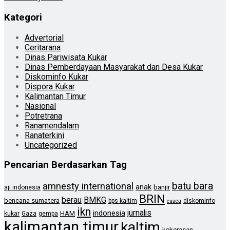
Kategori
Advertorial
Ceritarana
Dinas Pariwisata Kukar
Dinas Pemberdayaan Masyarakat dan Desa Kukar
Diskominfo Kukar
Dispora Kukar
Kalimantan Timur
Nasional
Potretrana
Ranamendalam
Ranaterkini
Uncategorized
Pencarian Berdasarkan Tag
batu bara
amnesty international
anak
banjir
aji indonesia
BRIN
berau
BMKG
bencana sumatera
bps kaltim
diskominfo
cuaca
ikn
jurnalis
indonesia
HAM
kukar
Gaza
gempa
kalimantan timur
kaltim
kekerasan