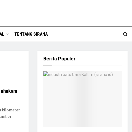
AL
TENTANG SIRANA
Berita Populer
 Mahakam
u kilometer
sumber
..