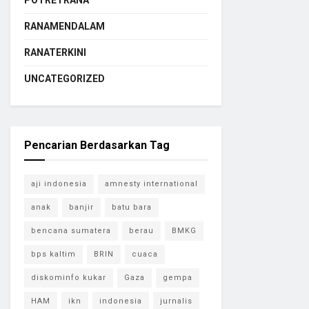
POTRETRANA
RANAMENDALAM
RANATERKINI
UNCATEGORIZED
Pencarian Berdasarkan Tag
aji indonesia
amnesty international
anak
banjir
batu bara
bencana sumatera
berau
BMKG
bps kaltim
BRIN
cuaca
diskominfo kukar
Gaza
gempa
HAM
ikn
indonesia
jurnalis