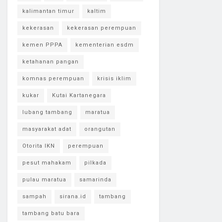
kalimantan timur
kaltim
kekerasan
kekerasan perempuan
kemen PPPA
kementerian esdm
ketahanan pangan
komnas perempuan
krisis iklim
kukar
Kutai Kartanegara
lubang tambang
maratua
masyarakat adat
orangutan
Otorita IKN
perempuan
pesut mahakam
pilkada
pulau maratua
samarinda
sampah
sirana.id
tambang
tambang batu bara