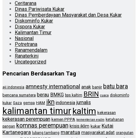
Ceritarana
Dinas Pariwisata Kukar
Dinas Pemberdayaan Masyarakat dan Desa Kukar
Diskominfo Kukar
Dispora Kukar
Kalimantan Timur
Nasional
Potretrana
Ranamendalam
Ranaterkini
Uncategorized
Pencarian Berdasarkan Tag
batu bara
amnesty international
anak
banjir
aji indonesia
BRIN
berau
BMKG
bencana sumatera
bps kaltim
diskominfo
cuaca
ikn
jurnalis
indonesia
HAM
kukar
Gaza
gempa
kalimantan timur
kaltim
kekerasan
kekerasan perempuan
kemen PPPA
ketahanan
kementerian esdm
komnas perempuan
Kutai
krisis iklim
kukar
pangan
Kartanegara
maratua
masyarakat adat
lubang tambang
orangutan