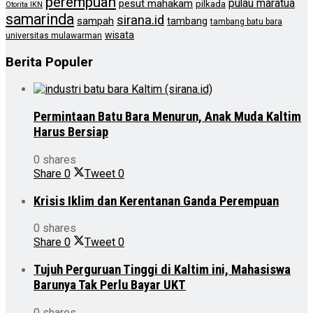
perempuan
pulau maratua
pesut mahakam
pilkada
Otorita IKN
samarinda
sirana.id
sampah
tambang
tambang batu bara
wisata
universitas mulawarman
Berita Populer
Permintaan Batu Bara Menurun, Anak Muda Kaltim
Harus Bersiap
0 shares
Share
0
Tweet
0
Krisis Iklim dan Kerentanan Ganda Perempuan
0 shares
Share
0
Tweet
0
Tujuh Perguruan Tinggi di Kaltim ini, Mahasiswa
Barunya Tak Perlu Bayar UKT
0 shares