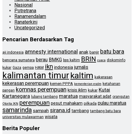
Nasional
Potretrana
Ranamendalam
Ranaterkini
Uncategorized
Pencarian Berdasarkan Tag
batu bara
amnesty international
anak
banjir
aji indonesia
BRIN
berau
BMKG
bencana sumatera
bps kaltim
diskominfo
cuaca
ikn
jurnalis
indonesia
HAM
kukar
Gaza
gempa
kalimantan timur
kaltim
kekerasan
kekerasan perempuan
kemen PPPA
ketahanan
kementerian esdm
komnas perempuan
Kutai
krisis iklim
kukar
pangan
Kartanegara
maratua
masyarakat adat
lubang tambang
orangutan
perempuan
pulau maratua
pesut mahakam
pilkada
Otorita IKN
samarinda
sirana.id
sampah
tambang
tambang batu bara
wisata
universitas mulawarman
Berita Populer