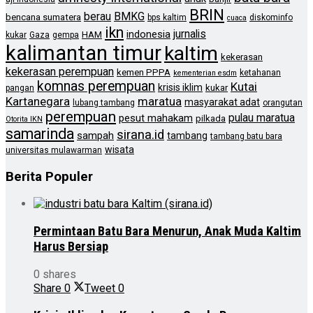
BRIN
berau
BMKG
bencana sumatera
bps kaltim
diskominfo
cuaca
ikn
jurnalis
indonesia
HAM
kukar
Gaza
gempa
kalimantan timur
kaltim
kekerasan
kekerasan perempuan
kemen PPPA
ketahanan
kementerian esdm
komnas perempuan
Kutai
krisis iklim
kukar
pangan
Kartanegara
maratua
masyarakat adat
lubang tambang
orangutan
perempuan
pulau maratua
pesut mahakam
pilkada
Otorita IKN
samarinda
sirana.id
sampah
tambang
tambang batu bara
wisata
universitas mulawarman
Berita Populer
Permintaan Batu Bara Menurun, Anak Muda Kaltim
Harus Bersiap
0 shares
Share
0
Tweet
0