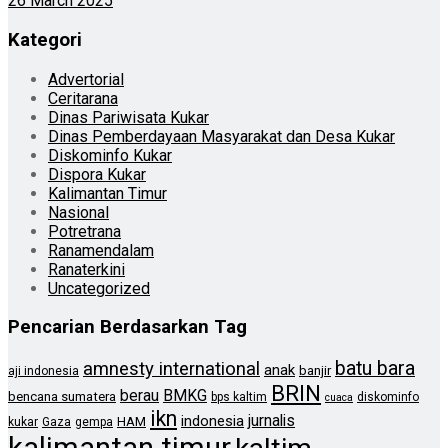
26 March 2025
Kategori
Advertorial
Ceritarana
Dinas Pariwisata Kukar
Dinas Pemberdayaan Masyarakat dan Desa Kukar
Diskominfo Kukar
Dispora Kukar
Kalimantan Timur
Nasional
Potretrana
Ranamendalam
Ranaterkini
Uncategorized
Pencarian Berdasarkan Tag
batu bara
amnesty international
anak
banjir
aji indonesia
BRIN
berau
BMKG
bencana sumatera
bps kaltim
diskominfo
cuaca
ikn
jurnalis
indonesia
HAM
kukar
Gaza
gempa
kalimantan timur