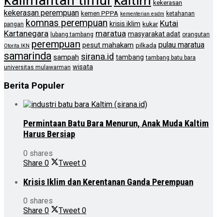
kaltim
kekerasan
kekerasan perempuan
kemen PPPA
ketahanan
kementerian esdm
komnas perempuan
Kutai
krisis iklim
kukar
pangan
Kartanegara
maratua
masyarakat adat
lubang tambang
orangutan
perempuan
pulau maratua
pesut mahakam
pilkada
Otorita IKN
samarinda
sirana.id
sampah
tambang
tambang batu bara
wisata
universitas mulawarman
Berita Populer
Permintaan Batu Bara Menurun, Anak Muda Kaltim
Harus Bersiap
0 shares
Share
0
Tweet
0
Krisis Iklim dan Kerentanan Ganda Perempuan
0 shares
Share
0
Tweet
0