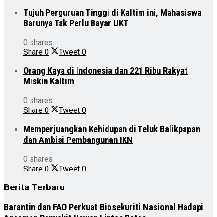
Tujuh Perguruan Tinggi di Kaltim ini, Mahasiswa
Barunya Tak Perlu Bayar UKT
0 shares
Share
0
Tweet
0
Orang Kaya di Indonesia dan 221 Ribu Rakyat
Miskin Kaltim
0 shares
Share
0
Tweet
0
Memperjuangkan Kehidupan di Teluk Balikpapan
dan Ambisi Pembangunan IKN
0 shares
Share
0
Tweet
0
Berita Terbaru
Barantin dan FAO Perkuat Biosekuriti Nasional Hadapi