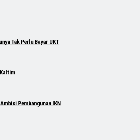
runya Tak Perlu Bayar UKT
 Kaltim
n Ambisi Pembangunan IKN