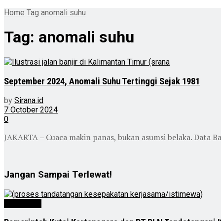
Home
Tag
anomali suhu
Tag:
anomali suhu
September 2024, Anomali Suhu Tertinggi Sejak 1981
by
Sirana.id
7 October 2024
0
JAKARTA – Cuaca makin panas, bukan asumsi belaka. Data Bad
Jangan Sampai Terlewat!
Advertorial