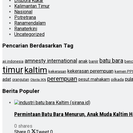
Dispora Kukar
Kalimantan Timur
Nasional
Potretrana
Ranamendalam
Ranaterkini
Uncategorized
Pencarian Berdasarkan Tag
batu bara
amnesty international
anak
banjir
benc
aji indonesia
timur
kaltim
kekerasan perempuan
kekerasan
kemen PP
perempuan
pul
pesut mahakam
adat
pilkada
orangutan
Otorita IKN
Berita Populer
Permintaan Batu Bara Menurun, Anak Muda Kaltim H
0 shares
Share
0
Tweet
0