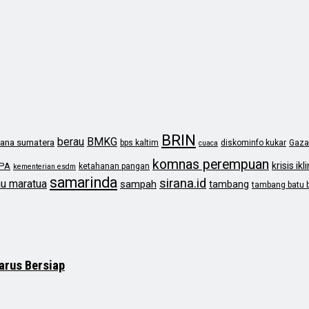
BRIN
berau
BMKG
ana sumatera
bps kaltim
diskominfo kukar
Gaza
cuaca
komnas perempuan
krisis ikl
PA
ketahanan pangan
kementerian esdm
samarinda
sirana.id
au maratua
sampah
tambang
tambang batu 
arus Bersiap