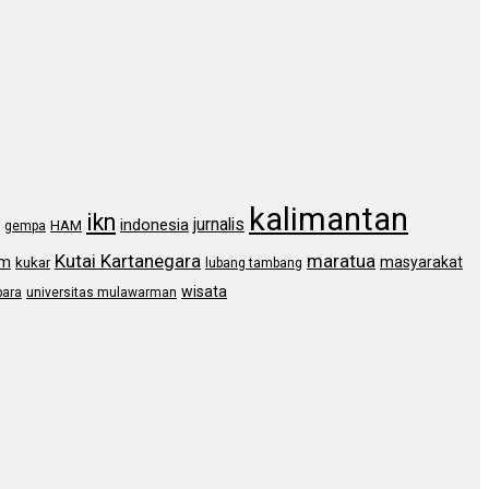
kalimantan
ikn
jurnalis
indonesia
HAM
gempa
Kutai Kartanegara
maratua
im
masyarakat
kukar
lubang tambang
wisata
bara
universitas mulawarman