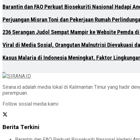
Barantin dan FAO Perkuat Biosekuriti Nasional Hadapi A
Perjuangan Misran Toni dan Pekerjaan Rumah Perlindung
236 Serangan Judol Sempat Mampir ke Website Pemda di
Viral di Media Sosial, Orangutan Malnutrisi Dievakuasi 
Kasus Malaria di Indonesia Meningkat, Faktor Lingkunga
Sirana.id adalah media lokal di Kalimantan Timur yang hadir d
perempuan.
Follow sosial media kami:
Berita Terkini
Barantin dan FAO Perkuat Biosekuriti Nasional Hadapi A