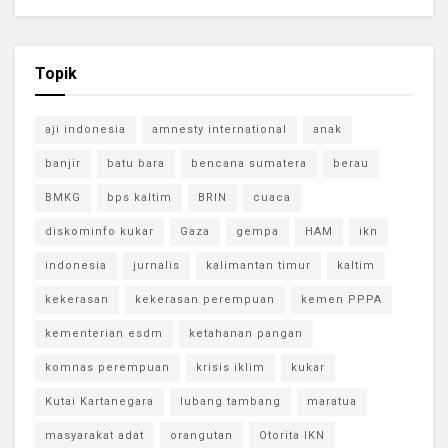
Topik
aji indonesia
amnesty international
anak
banjir
batu bara
bencana sumatera
berau
BMKG
bps kaltim
BRIN
cuaca
diskominfo kukar
Gaza
gempa
HAM
ikn
indonesia
jurnalis
kalimantan timur
kaltim
kekerasan
kekerasan perempuan
kemen PPPA
kementerian esdm
ketahanan pangan
komnas perempuan
krisis iklim
kukar
Kutai Kartanegara
lubang tambang
maratua
masyarakat adat
orangutan
Otorita IKN