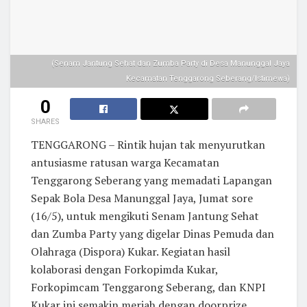
(Senam Jantung Sehat dan Zumba Party di Desa Manunggal Jaya
Kecamatan Tenggarong Seberang/Istimewa)
0
SHARES
TENGGARONG – Rintik hujan tak menyurutkan
antusiasme ratusan warga Kecamatan
Tenggarong Seberang yang memadati Lapangan
Sepak Bola Desa Manunggal Jaya, Jumat sore
(16/5), untuk mengikuti Senam Jantung Sehat
dan Zumba Party yang digelar Dinas Pemuda dan
Olahraga (Dispora) Kukar. Kegiatan hasil
kolaborasi dengan Forkopimda Kukar,
Forkopimcam Tenggarong Seberang, dan KNPI
Kukar ini semakin meriah dengan doorprize