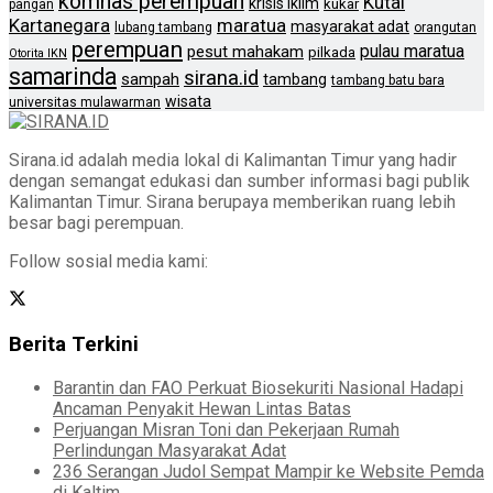
komnas perempuan
Kutai
krisis iklim
kukar
pangan
Kartanegara
maratua
masyarakat adat
lubang tambang
orangutan
perempuan
pulau maratua
pesut mahakam
pilkada
Otorita IKN
samarinda
sirana.id
sampah
tambang
tambang batu bara
wisata
universitas mulawarman
Sirana.id adalah media lokal di Kalimantan Timur yang hadir
dengan semangat edukasi dan sumber informasi bagi publik
Kalimantan Timur. Sirana berupaya memberikan ruang lebih
besar bagi perempuan.
Follow sosial media kami:
Berita Terkini
Barantin dan FAO Perkuat Biosekuriti Nasional Hadapi
Ancaman Penyakit Hewan Lintas Batas
Perjuangan Misran Toni dan Pekerjaan Rumah
Perlindungan Masyarakat Adat
236 Serangan Judol Sempat Mampir ke Website Pemda
di Kaltim