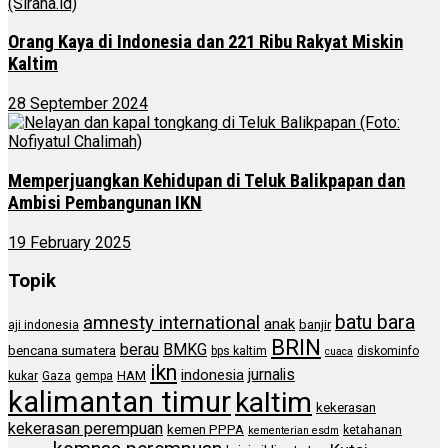
Orang Kaya di Indonesia dan 221 Ribu Rakyat Miskin
Kaltim
28 September 2024
Memperjuangkan Kehidupan di Teluk Balikpapan dan
Ambisi Pembangunan IKN
19 February 2025
Topik
batu bara
amnesty international
anak
banjir
aji indonesia
BRIN
berau
BMKG
bencana sumatera
bps kaltim
diskominfo
cuaca
ikn
jurnalis
indonesia
HAM
kukar
Gaza
gempa
kalimantan timur
kaltim
kekerasan
kekerasan perempuan
kemen PPPA
ketahanan
kementerian esdm