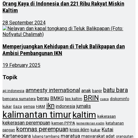
Orang Kaya di Indonesia dan 221 Ribu Rakyat Miskin
Kaltim
28 September 2024
Memperjuangkan Kehidupan di Teluk Balikpapan dan
Ambisi Pembangunan IKN
19 February 2025
Topik
batu bara
amnesty international
anak
banjir
aji indonesia
BRIN
berau
BMKG
bencana sumatera
bps kaltim
diskominfo
cuaca
ikn
jurnalis
indonesia
HAM
kukar
Gaza
gempa
kalimantan timur
kaltim
kekerasan
kekerasan perempuan
kemen PPPA
ketahanan
kementerian esdm
komnas perempuan
Kutai
krisis iklim
kukar
pangan
Kartanegara
maratua
masyarakat adat
lubang tambang
orangutan