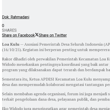
Dok: Rahmadani
0
SHARES
Share on Facebook
Share on Twitter
Loa Kulu
— Asosiasi Pemerintah Desa Seluruh Indonesia (A
(16/10/25). Kegiatan ini berperan penting untuk memperer
Rakor dihadiri oleh perwakilan Pemerintah Kecamatan Loa Ku
Widodo menekankan pentingnya koordinasi yang baik antar 
program yang dilaksanakan dapat terarah dan berdampak bag
Sementara itu, Ketua APDESI Kecamatan Loa Kulu menyampai
desa dan mempermudah kolaborasi mengatasi tantangan p
Selain membahas agenda organisasi, forum ini juga menjadi
terkait pengelolaan dana desa, pelayanan publik, dan pemba
Eko Widodo juga mengingatkan agar pemerintah desa menjag