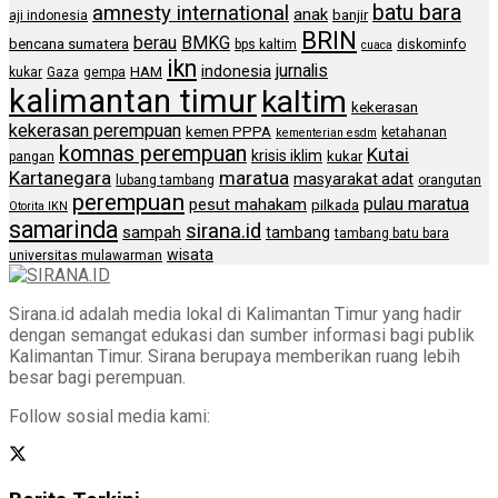
batu bara
amnesty international
anak
banjir
aji indonesia
BRIN
berau
BMKG
bencana sumatera
bps kaltim
diskominfo
cuaca
ikn
jurnalis
indonesia
HAM
kukar
Gaza
gempa
kalimantan timur
kaltim
kekerasan
kekerasan perempuan
kemen PPPA
ketahanan
kementerian esdm
komnas perempuan
Kutai
krisis iklim
kukar
pangan
Kartanegara
maratua
masyarakat adat
lubang tambang
orangutan
perempuan
pulau maratua
pesut mahakam
pilkada
Otorita IKN
samarinda
sirana.id
sampah
tambang
tambang batu bara
wisata
universitas mulawarman
Sirana.id adalah media lokal di Kalimantan Timur yang hadir
dengan semangat edukasi dan sumber informasi bagi publik
Kalimantan Timur. Sirana berupaya memberikan ruang lebih
besar bagi perempuan.
Follow sosial media kami: