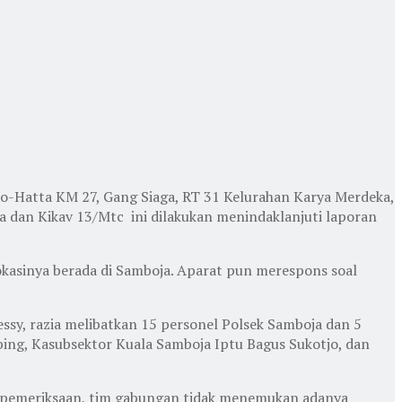
rno-Hatta KM 27, Gang Siaga, RT 31 Kelurahan Karya Merdeka,
 dan Kikav 13/Mtc ini dilakukan menindaklanjuti laporan
okasinya berada di Samboja. Aparat pun merespons soal
ssy, razia melibatkan 15 personel Polsek Samboja dan 5
mbing, Kasubsektor Kuala Samboja Iptu Bagus Sukotjo, dan
an pemeriksaan, tim gabungan tidak menemukan adanya