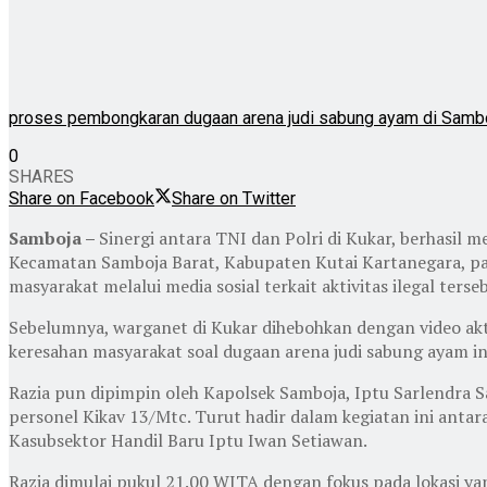
proses pembongkaran dugaan arena judi sabung ayam di Samb
0
SHARES
Share on Facebook
Share on Twitter
Samboja –
Sinergi antara TNI dan Polri di Kukar, berhasil
Kecamatan Samboja Barat, Kabupaten Kutai Kartanegara, pad
masyarakat melalui media sosial terkait aktivitas ilegal terse
Sebelumnya, warganet di Kukar dihebohkan dengan video akt
keresahan masyarakat soal dugaan arena judi sabung ayam in
Razia pun dipimpin oleh Kapolsek Samboja, Iptu Sarlendra S
personel Kikav 13/Mtc. Turut hadir dalam kegiatan ini anta
Kasubsektor Handil Baru Iptu Iwan Setiawan.
Razia dimulai pukul 21.00 WITA dengan fokus pada lokasi y