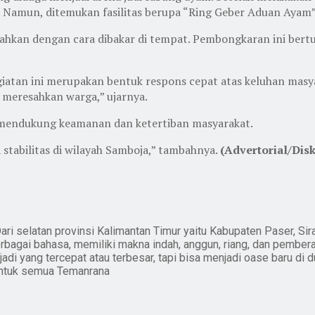
but. Namun, ditemukan fasilitas berupa “Ring Geber Aduan Aya
nahkan dengan cara dibakar di tempat. Pembongkaran ini bert
iatan ini merupakan bentuk respons cepat atas keluhan masy
g meresahkan warga,” ujarnya.
mendukung keamanan dan ketertiban masyarakat.
stabilitas di wilayah Samboja,” tambahnya.
(Advertorial/Dis
ari selatan provinsi Kalimantan Timur yaitu Kabupaten Paser, Sir
erbagai bahasa, memiliki makna indah, anggun, riang, dan pember
i yang tercepat atau terbesar, tapi bisa menjadi oase baru di du
untuk semua Temanrana