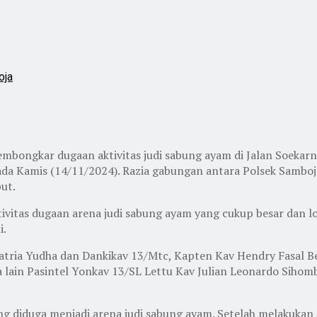
oja
 membongkar dugaan aktivitas judi sabung ayam di Jalan Soeka
a Kamis (14/11/2024). Razia gabungan antara Polsek Samboja
but.
ivitas dugaan arena judi sabung ayam yang cukup besar dan l
i.
atria Yudha dan Dankikav 13/Mtc, Kapten Kav Hendry Fasal Be
ra lain Pasintel Yonkav 13/SL Lettu Kav Julian Leonardo Siho
ang diduga menjadi arena judi sabung ayam. Setelah melakuk