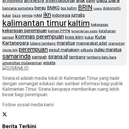
batu bara
amnesty international
anak
banjir
aji indonesia
BRIN
berau
BMKG
bencana sumatera
bps kaltim
diskominfo
cuaca
ikn
jurnalis
indonesia
HAM
kukar
Gaza
gempa
kalimantan timur
kaltim
kekerasan
kekerasan perempuan
kemen PPPA
ketahanan
kementerian esdm
komnas perempuan
Kutai
krisis iklim
kukar
pangan
Kartanegara
maratua
masyarakat adat
lubang tambang
orangutan
perempuan
pulau maratua
pesut mahakam
pilkada
Otorita IKN
samarinda
sirana.id
sampah
tambang
tambang batu bara
wisata
universitas mulawarman
Sirana.id adalah media lokal di Kalimantan Timur yang hadir
dengan semangat edukasi dan sumber informasi bagi publik
Kalimantan Timur. Sirana berupaya memberikan ruang lebih
besar bagi perempuan.
Follow sosial media kami:
Berita Terkini