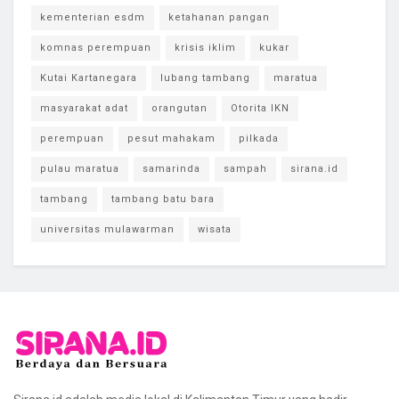
kementerian esdm
ketahanan pangan
komnas perempuan
krisis iklim
kukar
Kutai Kartanegara
lubang tambang
maratua
masyarakat adat
orangutan
Otorita IKN
perempuan
pesut mahakam
pilkada
pulau maratua
samarinda
sampah
sirana.id
tambang
tambang batu bara
universitas mulawarman
wisata