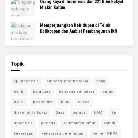
Orang Kaya di Indonesia dan 221 Ribu Rakyat
Miskin Kaltim
Memperjuangkan Kehidupan di Teluk
Balikpapan dan Ambisi Pembangunan IKN
Topik
aji indonesia
amnesty international
anak
banjir
batu bara
bencana sumatera
berau
BMKG
bps kaltim
BRIN
cuaca
diskominfo kukar
Gaza
gempa
HAM
ikn
indonesia
jurnalis
kalimantan timur
kaltim
kekerasan
kekerasan perempuan
kemen PPPA