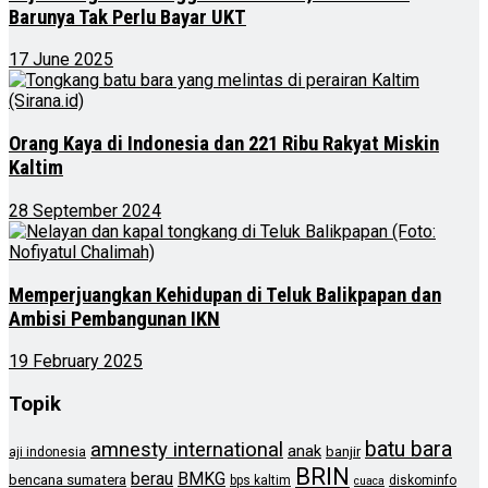
Barunya Tak Perlu Bayar UKT
17 June 2025
Orang Kaya di Indonesia dan 221 Ribu Rakyat Miskin
Kaltim
28 September 2024
Memperjuangkan Kehidupan di Teluk Balikpapan dan
Ambisi Pembangunan IKN
19 February 2025
Topik
batu bara
amnesty international
anak
banjir
aji indonesia
BRIN
berau
BMKG
bencana sumatera
bps kaltim
diskominfo
cuaca