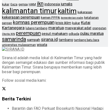
ikn
jurnalis
indonesia
HAM
kukar
Gaza
gempa
kalimantan timur
kaltim
kekerasan
kekerasan perempuan
kemen PPPA
ketahanan
kementerian esdm
komnas perempuan
Kutai
krisis iklim
kukar
pangan
Kartanegara
maratua
masyarakat adat
lubang tambang
orangutan
perempuan
pulau maratua
pesut mahakam
pilkada
Otorita IKN
samarinda
sirana.id
sampah
tambang
tambang batu bara
wisata
universitas mulawarman
Sirana.id adalah media lokal di Kalimantan Timur yang hadir
dengan semangat edukasi dan sumber informasi bagi publik
Kalimantan Timur. Sirana berupaya memberikan ruang lebih
besar bagi perempuan.
Follow sosial media kami:
Berita Terkini
Barantin dan FAO Perkuat Biosekuriti Nasional Hadapi