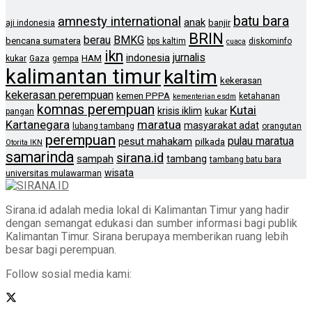
batu bara
amnesty international
anak
banjir
aji indonesia
BRIN
berau
BMKG
bencana sumatera
bps kaltim
diskominfo
cuaca
ikn
jurnalis
indonesia
HAM
kukar
Gaza
gempa
kalimantan timur
kaltim
kekerasan
kekerasan perempuan
kemen PPPA
ketahanan
kementerian esdm
komnas perempuan
Kutai
krisis iklim
kukar
pangan
Kartanegara
maratua
masyarakat adat
lubang tambang
orangutan
perempuan
pulau maratua
pesut mahakam
pilkada
Otorita IKN
samarinda
sirana.id
sampah
tambang
tambang batu bara
wisata
universitas mulawarman
Sirana.id adalah media lokal di Kalimantan Timur yang hadir
dengan semangat edukasi dan sumber informasi bagi publik
Kalimantan Timur. Sirana berupaya memberikan ruang lebih
besar bagi perempuan.
Follow sosial media kami: