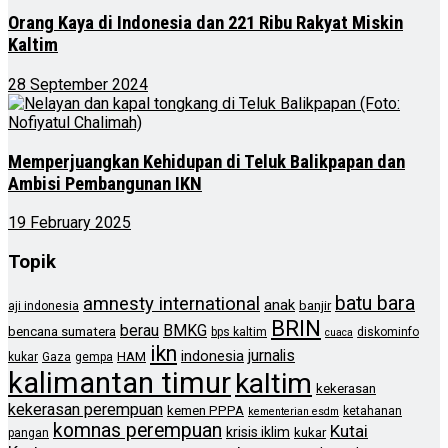
Orang Kaya di Indonesia dan 221 Ribu Rakyat Miskin
Kaltim
28 September 2024
Memperjuangkan Kehidupan di Teluk Balikpapan dan
Ambisi Pembangunan IKN
19 February 2025
Topik
batu bara
amnesty international
anak
banjir
aji indonesia
BRIN
berau
BMKG
bencana sumatera
bps kaltim
diskominfo
cuaca
ikn
jurnalis
indonesia
HAM
kukar
Gaza
gempa
kalimantan timur
kaltim
kekerasan
kekerasan perempuan
kemen PPPA
ketahanan
kementerian esdm
komnas perempuan
Kutai
krisis iklim
kukar
pangan