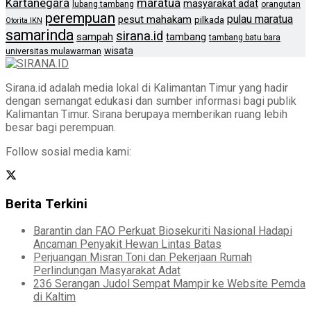
Kartanegara
maratua
masyarakat adat
lubang tambang
orangutan
perempuan
pulau maratua
pesut mahakam
pilkada
Otorita IKN
samarinda
sirana.id
sampah
tambang
tambang batu bara
wisata
universitas mulawarman
Sirana.id adalah media lokal di Kalimantan Timur yang hadir
dengan semangat edukasi dan sumber informasi bagi publik
Kalimantan Timur. Sirana berupaya memberikan ruang lebih
besar bagi perempuan.
Follow sosial media kami:
Berita Terkini
Barantin dan FAO Perkuat Biosekuriti Nasional Hadapi
Ancaman Penyakit Hewan Lintas Batas
Perjuangan Misran Toni dan Pekerjaan Rumah
Perlindungan Masyarakat Adat
236 Serangan Judol Sempat Mampir ke Website Pemda
di Kaltim