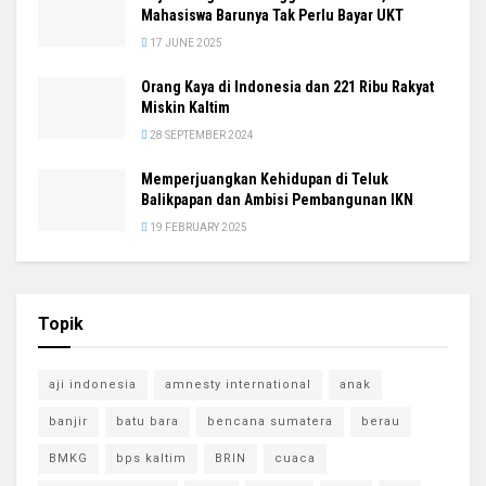
Mahasiswa Barunya Tak Perlu Bayar UKT
17 JUNE 2025
Orang Kaya di Indonesia dan 221 Ribu Rakyat
Miskin Kaltim
28 SEPTEMBER 2024
Memperjuangkan Kehidupan di Teluk
Balikpapan dan Ambisi Pembangunan IKN
19 FEBRUARY 2025
Topik
aji indonesia
amnesty international
anak
banjir
batu bara
bencana sumatera
berau
BMKG
bps kaltim
BRIN
cuaca