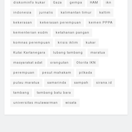
diskominfo kukar
Gaza
gempa
HAM
ikn
indonesia
jurnalis
kalimantan timur
kaltim
kekerasan
kekerasan perempuan
kemen PPPA
kementerian esdm
ketahanan pangan
komnas perempuan
krisis iklim
kukar
Kutai Kartanegara
lubang tambang
maratua
masyarakat adat
orangutan
Otorita IKN
perempuan
pesut mahakam
pilkada
pulau maratua
samarinda
sampah
sirana.id
tambang
tambang batu bara
universitas mulawarman
wisata