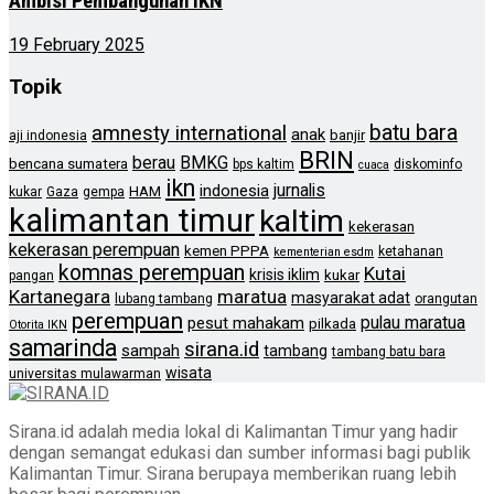
Ambisi Pembangunan IKN
19 February 2025
Topik
batu bara
amnesty international
anak
banjir
aji indonesia
BRIN
berau
BMKG
bencana sumatera
bps kaltim
diskominfo
cuaca
ikn
jurnalis
indonesia
HAM
kukar
Gaza
gempa
kalimantan timur
kaltim
kekerasan
kekerasan perempuan
kemen PPPA
ketahanan
kementerian esdm
komnas perempuan
Kutai
krisis iklim
kukar
pangan
Kartanegara
maratua
masyarakat adat
lubang tambang
orangutan
perempuan
pulau maratua
pesut mahakam
pilkada
Otorita IKN
samarinda
sirana.id
sampah
tambang
tambang batu bara
wisata
universitas mulawarman
Sirana.id adalah media lokal di Kalimantan Timur yang hadir
dengan semangat edukasi dan sumber informasi bagi publik
Kalimantan Timur. Sirana berupaya memberikan ruang lebih