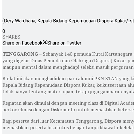
(Dery Wardhana, Kepala Bidang Kepemudaan Dispora Kukar/Is
0
SHARES
Share on Facebook
Share on Twitter
TENGGARONG
– Sebanyak 140 pemuda Kutai Kartanegara 
yang digelar Dinas Pemuda dan Olahraga (Dispora) Kukar pa
maupun mental dalam menghadapi seleksi masuk perguruan 
Binlat ini akan menghadirkan para alumni PKN STAN yang k
Kepala Bidang Kepemudaan Dispora Kukar, keikutsertaan al
tidak hanya tentang materi ujian, tetapi juga gambaran nyat
Kegiatan akan dimulai dengan meeting class di Digital Acade
berkoordinasi dengan Diskominfo untuk memastikan ketersed
Bagi peserta dari luar Kecamatan Tenggarong, Dispora meny
memastikan peserta bisa fokus belajar tanpa khawatir kelela