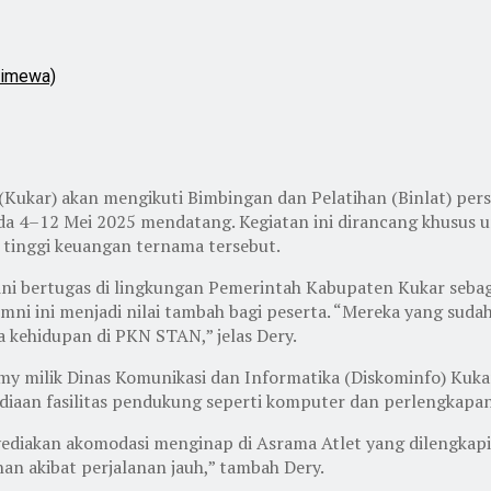
timewa)
(Kukar) akan mengikuti Bimbingan dan Pelatihan (Binlat) pe
da 4–12 Mei 2025 mendatang. Kegiatan ini dirancang khusus 
tinggi keuangan ternama tersebut.
ini bertugas di lingkungan Pemerintah Kabupaten Kukar seba
umni ini menjadi nilai tambah bagi peserta. “Mereka yang 
a kehidupan di PKN STAN,” jelas Dery.
my milik Dinas Komunikasi dan Informatika (Diskominfo) Kukar 
iaan fasilitas pendukung seperti komputer dan perlengkapan 
ediakan akomodasi menginap di Asrama Atlet yang dilengkapi
han akibat perjalanan jauh,” tambah Dery.