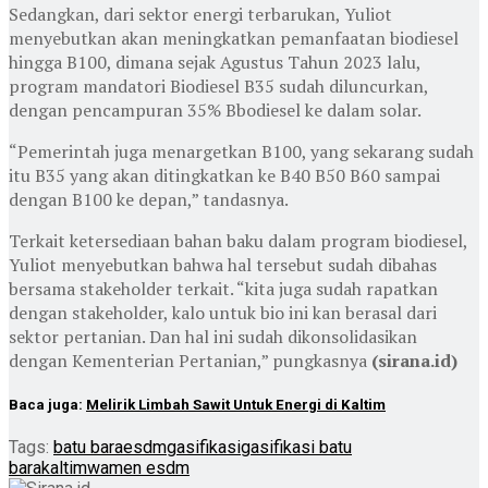
Sedangkan, dari sektor energi terbarukan, Yuliot
menyebutkan akan meningkatkan pemanfaatan biodiesel
hingga B100, dimana sejak Agustus Tahun 2023 lalu,
program mandatori Biodiesel B35 sudah diluncurkan,
dengan pencampuran 35% Bbodiesel ke dalam solar.
“Pemerintah juga menargetkan B100, yang sekarang sudah
itu B35 yang akan ditingkatkan ke B40 B50 B60 sampai
dengan B100 ke depan,” tandasnya.
Terkait ketersediaan bahan baku dalam program biodiesel,
Yuliot menyebutkan bahwa hal tersebut sudah dibahas
bersama stakeholder terkait. “kita juga sudah rapatkan
dengan stakeholder, kalo untuk bio ini kan berasal dari
sektor pertanian. Dan hal ini sudah dikonsolidasikan
dengan Kementerian Pertanian,” pungkasnya
(sirana.id)
Baca juga:
Melirik Limbah Sawit Untuk Energi di Kaltim
Tags:
batu bara
esdm
gasifikasi
gasifikasi batu
bara
kaltim
wamen esdm