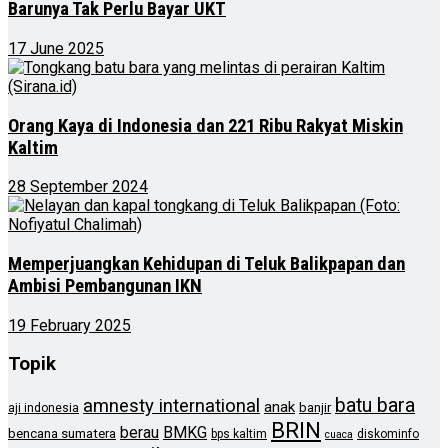
Barunya Tak Perlu Bayar UKT
17 June 2025
Orang Kaya di Indonesia dan 221 Ribu Rakyat Miskin
Kaltim
28 September 2024
Memperjuangkan Kehidupan di Teluk Balikpapan dan
Ambisi Pembangunan IKN
19 February 2025
Topik
batu bara
amnesty international
anak
banjir
aji indonesia
BRIN
berau
BMKG
bencana sumatera
bps kaltim
diskominfo
cuaca