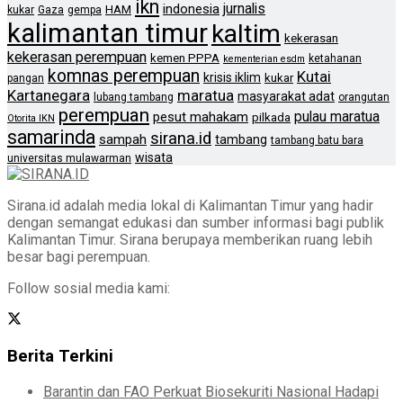
ikn
jurnalis
indonesia
HAM
kukar
Gaza
gempa
kalimantan timur
kaltim
kekerasan
kekerasan perempuan
kemen PPPA
ketahanan
kementerian esdm
komnas perempuan
Kutai
krisis iklim
kukar
pangan
Kartanegara
maratua
masyarakat adat
lubang tambang
orangutan
perempuan
pulau maratua
pesut mahakam
pilkada
Otorita IKN
samarinda
sirana.id
sampah
tambang
tambang batu bara
wisata
universitas mulawarman
Sirana.id adalah media lokal di Kalimantan Timur yang hadir
dengan semangat edukasi dan sumber informasi bagi publik
Kalimantan Timur. Sirana berupaya memberikan ruang lebih
besar bagi perempuan.
Follow sosial media kami:
Berita Terkini
Barantin dan FAO Perkuat Biosekuriti Nasional Hadapi