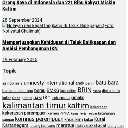
Orang Kaya di Indonesia dan 221 Ribu Rakyat Miskin
Kaltim
28 September 2024
Memperjuangkan Kehidupan di Teluk Balikpapan dan
Ambisi Pembangunan IKN
19 February 2025
Topik
batu bara
amnesty international
anak
banjir
aji indonesia
BRIN
berau
BMKG
bencana sumatera
bps kaltim
diskominfo
cuaca
ikn
jurnalis
indonesia
HAM
kukar
Gaza
gempa
kalimantan timur
kaltim
kekerasan
kekerasan perempuan
kemen PPPA
ketahanan
kementerian esdm
komnas perempuan
Kutai
krisis iklim
kukar
pangan
Kartanegara
maratua
masyarakat adat
lubang tambang
orangutan