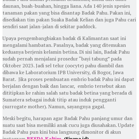
daunan, buah-buahan, hingga liana. Ada 140 jenis spesies
tanaman pakan yang bisa disantap Badak Pahu. Pakan ini,
disediakan tim pakan Suaka Badak Kelian dan juga Pahu cari
sendiri saat jalan-jalan di sekitar paddock.
Upaya pengembangbiakan badak di Kalimantan saat ini
mengalami hambatan. Pasalnya, badak yang ditemukan
keduanya berjenis kelamin betina. Di sisi lain, Badak Pahu
sudah pernah menjalani prosedur “bayi tabung” pada
Oktober 2023. Jadi sel telur (oocyte) pahu diambil dan
dibawa ke Laboratorium IPB University, di Bogor, Jawa
Barat. Jika proses pembuatan embrio badak Pahu ini dapat
berjalan dengan baik dan lancar, embrio tersebut akan
dititipkan ke rahim salah satu badak betina yang berada di
Sumatera sebagai induk titip atau induk pengganti
(surrogate mother). Namun, sayangnya gagal.
Meski begitu, harapan agar Badak Pahu panjang umur dan
suatu saat bisa memiliki anak cucu juga diusahakan. Update
Badak Pahu pun kini bisa langsung dimonitor di akun
instagram
BKSDA Kaltim.
(Sirana.id)