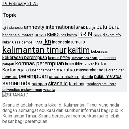
19 February 2025
Topik
batu bara
amnesty international
anak
banjir
aji indonesia
BRIN
berau
BMKG
bencana sumatera
bps kaltim
diskominfo
cuaca
ikn
jurnalis
indonesia
HAM
kukar
Gaza
gempa
kalimantan timur
kaltim
kekerasan
kekerasan perempuan
kemen PPPA
ketahanan
kementerian esdm
komnas perempuan
Kutai
krisis iklim
kukar
pangan
Kartanegara
maratua
masyarakat adat
lubang tambang
orangutan
perempuan
pulau maratua
pesut mahakam
pilkada
Otorita IKN
samarinda
sirana.id
sampah
tambang
tambang batu bara
wisata
universitas mulawarman
Sirana.id adalah media lokal di Kalimantan Timur yang hadir
dengan semangat edukasi dan sumber informasi bagi publik
Kalimantan Timur. Sirana berupaya memberikan ruang lebih
besar bagi perempuan.