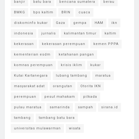
banjir
batu bara
bencana sumatera
berau
BMKG
bps kaltim
BRIN
cuaca
diskominfo kukar
Gaza
gempa
HAM
ikn
indonesia
jurnalis
kalimantan timur
kaltim
kekerasan
kekerasan perempuan
kemen PPPA
kementerian esdm
ketahanan pangan
komnas perempuan
krisis iklim
kukar
Kutai Kartanegara
lubang tambang
maratua
masyarakat adat
orangutan
Otorita IKN
perempuan
pesut mahakam
pilkada
pulau maratua
samarinda
sampah
sirana.id
tambang
tambang batu bara
universitas mulawarman
wisata