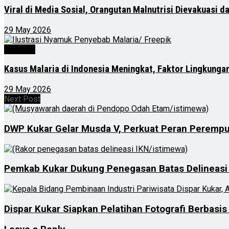
Viral di Media Sosial, Orangutan Malnutrisi Dievakuasi 
29 May 2026
Nasional
Kasus Malaria di Indonesia Meningkat, Faktor Lingkunga
29 May 2026
Next Post
DWP Kukar Gelar Musda V, Perkuat Peran Peremp
Pemkab Kukar Dukung Penegasan Batas Delineasi 
Dispar Kukar Siapkan Pelatihan Fotografi Berbasi