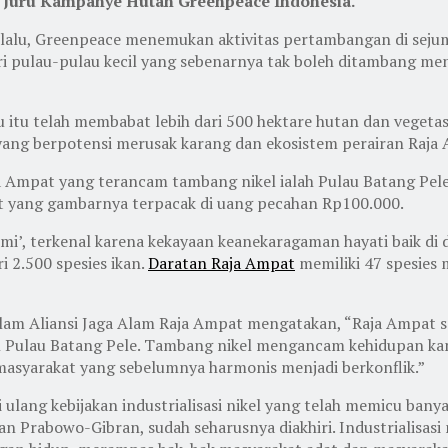
, Juru Kampanye Hutan Greenpeace Indonesia.
lalu, Greenpeace menemukan aktivitas pertambangan di sejuml
ori pulau-pulau kecil yang sebenarnya tak boleh ditambang
lau itu telah membabat lebih dari 500 hektare hutan dan vege
–yang berpotensi merusak karang dan ekosistem perairan Raj
aja Ampat yang terancam tambang nikel ialah Pulau Batang Pel
rst yang gambarnya terpacak di uang pecahan Rp100.000.
Bumi’, terkenal karena kekayaan keanekaragaman hayati baik di
i 2.500 spesies ikan.
Daratan Raja Ampat
memiliki 47 spesies 
lam Aliansi Jaga Alam Raja Ampat mengatakan, “Raja Ampat s
n Pulau Batang Pele. Tambang nikel mengancam kehidupan kam
asyarakat yang sebelumnya harmonis menjadi berkonflik.”
ang kebijakan industrialisasi nikel yang telah memicu banya
an Prabowo-Gibran, sudah seharusnya diakhiri. Industrialisasi