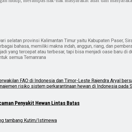
ungan hidup, merampas hak-hak masyarakat adat dan masyarak
ari selatan provinsi Kalimantan Timur yaitu Kabupaten Paser, Sir
erbagai bahasa, memiliki makna indah, anggun, riang, dan pember
i yang tercepat atau terbesar, tapi bisa menjadi oase baru di du
untuk semua Temanrana
ncaman Penyakit Hewan Lintas Batas