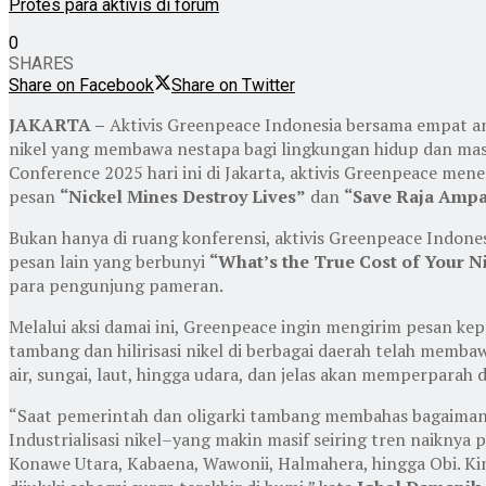
Protes para aktivis di forum
0
SHARES
Share on Facebook
Share on Twitter
JAKARTA –
Aktivis Greenpeace Indonesia bersama empat a
nikel yang membawa nestapa bagi lingkungan hidup dan masya
Conference 2025 hari ini di Jakarta, aktivis Greenpeace me
pesan
“Nickel Mines Destroy Lives”
dan
“Save Raja Ampa
Bukan hanya di ruang konferensi, aktivis Greenpeace Indo
pesan lain yang berbunyi
“What’s the True Cost of Your N
para pengunjung pameran.
Melalui aksi damai ini, Greenpeace ingin mengirim pesan kep
tambang dan hilirisasi nikel di berbagai daerah telah mem
air, sungai, laut, hingga udara, dan jelas akan memperpara
“Saat pemerintah dan oligarki tambang membahas bagaimana
Industrialisasi nikel–yang makin masif seiring tren naiknya 
Konawe Utara, Kabaena, Wawonii, Halmahera, hingga Obi. K