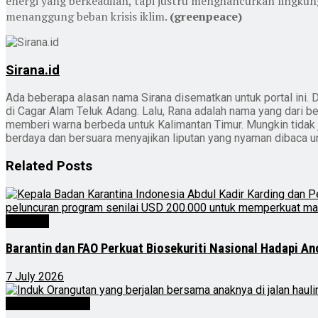
energi yang berkeadilan, tapi justru menghancurkan lingk
menanggung beban krisis iklim.
(greenpeace)
Sirana.id
Ada beberapa alasan nama Sirana disematkan untuk portal ini. D
di Cagar Alam Teluk Adang. Lalu, Rana adalah nama yang dari b
memberi warna berbeda untuk Kalimantan Timur. Mungkin tidak jad
berdaya dan bersuara menyajikan liputan yang nyaman dibaca 
Related
Posts
Nasional
Barantin dan FAO Perkuat Biosekuriti Nasional Hadapi A
7 July 2026
Kalimantan Timur