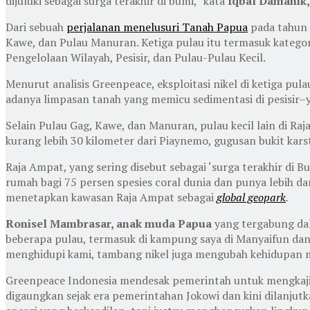
dijuluki sebagai surga terakhir di bumi,” kata
Iqbal Damanik
Dari sebuah
perjalanan menelusuri Tanah Papua
pada tahun 
Kawe, dan Pulau Manuran. Ketiga pulau itu termasuk kateg
Pengelolaan Wilayah, Pesisir, dan Pulau-Pulau Kecil.
Menurut analisis Greenpeace, eksploitasi nikel di ketiga pu
adanya limpasan tanah yang memicu sedimentasi di pesisir
Selain Pulau Gag, Kawe, dan Manuran, pulau kecil lain di R
kurang lebih 30 kilometer dari Piaynemo, gugusan bukit ka
Raja Ampat, yang sering disebut sebagai ‘surga terakhir di 
rumah bagi 75 persen spesies coral dunia dan punya lebih dar
menetapkan kawasan Raja Ampat sebagai
global geopark
.
Ronisel Mambrasar, anak muda Papua
yang tergabung da
beberapa pulau, termasuk di kampung saya di Manyaifun da
menghidupi kami, tambang nikel juga mengubah kehidupan m
Greenpeace Indonesia mendesak pemerintah untuk mengkaji ul
digaungkan sejak era pemerintahan Jokowi dan kini dilanjutk