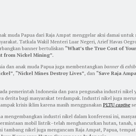
nak muda Papua dari Raja Ampat menggelar aksi damai untuk
rakat. Tatkala Wakil Menteri Luar Negeri, Arief Havas Oegro
nerbangkan banner bertuliskan
“What’s the True Cost of Your
t from Nickel Mining”.
nesia dan anak muda Papua juga membentangkan
banner
di
exhib
ickel”
,
“Nickel Mines Destroy Lives”
, dan
“Save Raja Ampat
ada pemerintah Indonesia dan para pengusaha industri nikel y
bawa derita bagi masyarakat terdampak. Industri nikel juga 
h dampak krisis iklim karena masih menggunakan
PLTU
captive
s
 mengembangkan industri nikel dalam konferensi ini, masyar
permintaan mobil listrik–telah menghancurkan hutan, tanah, su
ini tambang nikel juga mengancam Raja Ampat, Papua, tempat