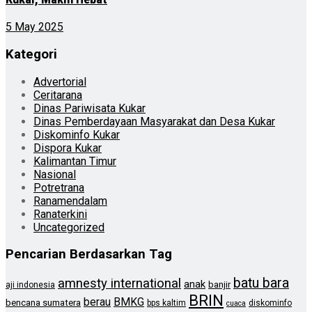
5 May 2025
Kategori
Advertorial
Ceritarana
Dinas Pariwisata Kukar
Dinas Pemberdayaan Masyarakat dan Desa Kukar
Diskominfo Kukar
Dispora Kukar
Kalimantan Timur
Nasional
Potretrana
Ranamendalam
Ranaterkini
Uncategorized
Pencarian Berdasarkan Tag
batu bara
amnesty international
anak
banjir
aji indonesia
BRIN
berau
BMKG
bencana sumatera
bps kaltim
diskominfo
cuaca