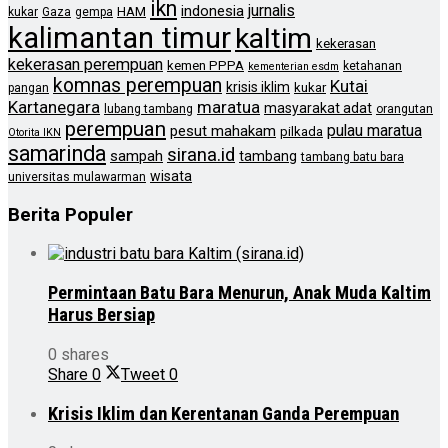
ikn
jurnalis
indonesia
HAM
kukar
Gaza
gempa
kalimantan timur
kaltim
kekerasan
kekerasan perempuan
kemen PPPA
ketahanan
kementerian esdm
komnas perempuan
Kutai
krisis iklim
kukar
pangan
Kartanegara
maratua
masyarakat adat
lubang tambang
orangutan
perempuan
pulau maratua
pesut mahakam
pilkada
Otorita IKN
samarinda
sirana.id
sampah
tambang
tambang batu bara
wisata
universitas mulawarman
Berita Populer
Permintaan Batu Bara Menurun, Anak Muda Kaltim
Harus Bersiap
0 shares
Share
0
Tweet
0
Krisis Iklim dan Kerentanan Ganda Perempuan