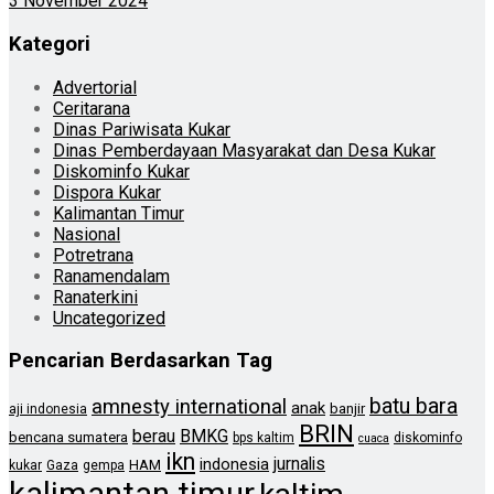
3 November 2024
Kategori
Advertorial
Ceritarana
Dinas Pariwisata Kukar
Dinas Pemberdayaan Masyarakat dan Desa Kukar
Diskominfo Kukar
Dispora Kukar
Kalimantan Timur
Nasional
Potretrana
Ranamendalam
Ranaterkini
Uncategorized
Pencarian Berdasarkan Tag
batu bara
amnesty international
anak
banjir
aji indonesia
BRIN
berau
BMKG
bencana sumatera
bps kaltim
diskominfo
cuaca
ikn
jurnalis
indonesia
HAM
kukar
Gaza
gempa
kalimantan timur