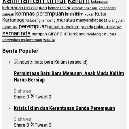
kaltim
kekerasan
kekerasan perempuan
kemen PPPA
ketahanan
kementerian esdm
komnas perempuan
Kutai
krisis iklim
kukar
pangan
Kartanegara
maratua
masyarakat adat
lubang tambang
orangutan
perempuan
pulau maratua
pesut mahakam
pilkada
Otorita IKN
samarinda
sirana.id
sampah
tambang
tambang batu bara
wisata
universitas mulawarman
Berita Populer
Permintaan Batu Bara Menurun, Anak Muda Kaltim
Harus Bersiap
0 shares
Share
0
Tweet
0
Krisis Iklim dan Kerentanan Ganda Perempuan
0 shares
Share
0
Tweet
0