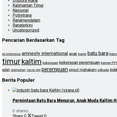
Dispora Kukar
Kalimantan Timur
Nasional
Potretrana
Ranamendalam
Ranaterkini
Uncategorized
Pencarian Berdasarkan Tag
batu bara
amnesty international
anak
banjir
benc
aji indonesia
timur
kaltim
kekerasan perempuan
kekerasan
kemen PP
perempuan
pul
pesut mahakam
adat
pilkada
orangutan
Otorita IKN
Berita Populer
Permintaan Batu Bara Menurun, Anak Muda Kaltim H
0 shares
Share
0
Tweet
0