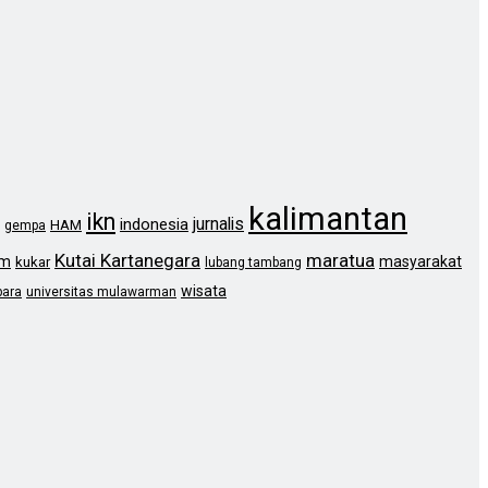
kalimantan
ikn
jurnalis
indonesia
HAM
gempa
Kutai Kartanegara
maratua
im
masyarakat
kukar
lubang tambang
wisata
bara
universitas mulawarman