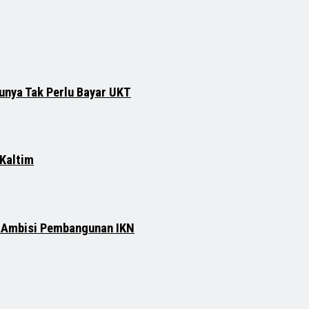
runya Tak Perlu Bayar UKT
 Kaltim
n Ambisi Pembangunan IKN