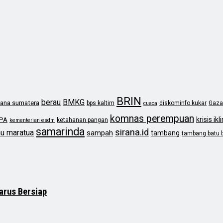
BRIN
berau
BMKG
ana sumatera
bps kaltim
diskominfo kukar
Gaza
cuaca
komnas perempuan
krisis ikl
PA
ketahanan pangan
kementerian esdm
samarinda
sirana.id
au maratua
sampah
tambang
tambang batu 
arus Bersiap