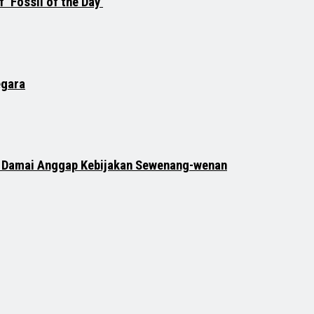
‘Fossil of the Day’
egara
si Damai Anggap Kebijakan Sewenang-wenan