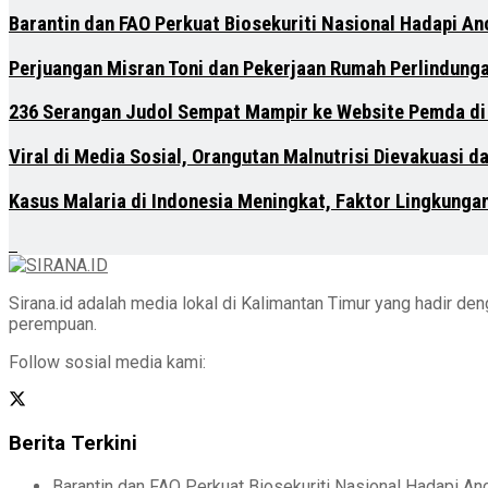
Barantin dan FAO Perkuat Biosekuriti Nasional Hadapi A
Perjuangan Misran Toni dan Pekerjaan Rumah Perlindung
236 Serangan Judol Sempat Mampir ke Website Pemda di
Viral di Media Sosial, Orangutan Malnutrisi Dievakuasi 
Kasus Malaria di Indonesia Meningkat, Faktor Lingkunga
Sirana.id adalah media lokal di Kalimantan Timur yang hadir d
perempuan.
Follow sosial media kami:
Berita Terkini
Barantin dan FAO Perkuat Biosekuriti Nasional Hadapi A