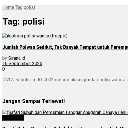
Home
Tag
polisi
Tag:
polisi
Jumlah Polwan Sedikit, Tak Banyak Tempat untuk Perempu
by
Sirana.id
16 September 2025
0
DATA Kepolisian RI 2023 menunjukkan jumlah polisi wanita a
Jangan Sampai Terlewat!
Advertorial