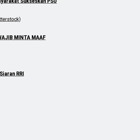
asyarakat Sukseskan PSU
WAJIB MINTA MAAF
Siaran RRI