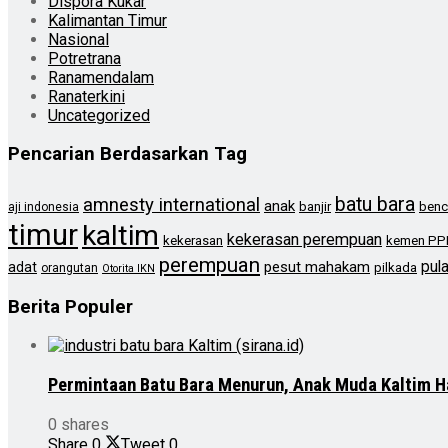
Dispora Kukar
Kalimantan Timur
Nasional
Potretrana
Ranamendalam
Ranaterkini
Uncategorized
Pencarian Berdasarkan Tag
batu bara
amnesty international
anak
banjir
benc
aji indonesia
timur
kaltim
kekerasan perempuan
kekerasan
kemen PP
perempuan
pul
pesut mahakam
adat
pilkada
orangutan
Otorita IKN
Berita Populer
Permintaan Batu Bara Menurun, Anak Muda Kaltim H
0 shares
Share
0
Tweet
0