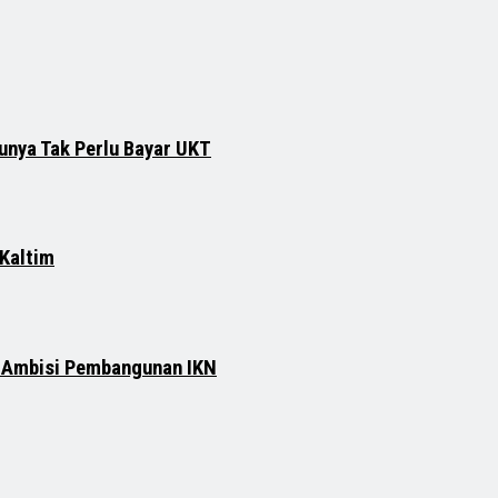
runya Tak Perlu Bayar UKT
 Kaltim
n Ambisi Pembangunan IKN