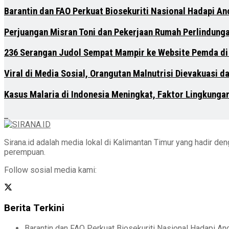
Barantin dan FAO Perkuat Biosekuriti Nasional Hadapi A
Perjuangan Misran Toni dan Pekerjaan Rumah Perlindung
236 Serangan Judol Sempat Mampir ke Website Pemda di
Viral di Media Sosial, Orangutan Malnutrisi Dievakuasi 
Kasus Malaria di Indonesia Meningkat, Faktor Lingkunga
Sirana.id adalah media lokal di Kalimantan Timur yang hadir d
perempuan.
Follow sosial media kami:
Berita Terkini
Barantin dan FAO Perkuat Biosekuriti Nasional Hadapi A