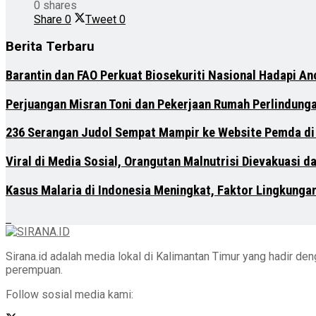
0 shares
Share
0
Tweet
0
Berita Terbaru
Barantin dan FAO Perkuat Biosekuriti Nasional Hadapi A
Perjuangan Misran Toni dan Pekerjaan Rumah Perlindung
236 Serangan Judol Sempat Mampir ke Website Pemda di
Viral di Media Sosial, Orangutan Malnutrisi Dievakuasi 
Kasus Malaria di Indonesia Meningkat, Faktor Lingkunga
Sirana.id adalah media lokal di Kalimantan Timur yang hadir d
perempuan.
Follow sosial media kami: