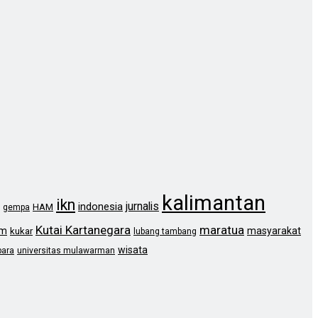
kalimantan
ikn
jurnalis
indonesia
HAM
gempa
Kutai Kartanegara
maratua
im
masyarakat
kukar
lubang tambang
wisata
bara
universitas mulawarman