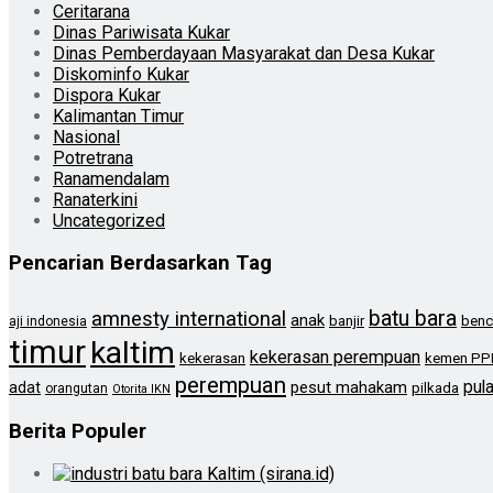
Ceritarana
Dinas Pariwisata Kukar
Dinas Pemberdayaan Masyarakat dan Desa Kukar
Diskominfo Kukar
Dispora Kukar
Kalimantan Timur
Nasional
Potretrana
Ranamendalam
Ranaterkini
Uncategorized
Pencarian Berdasarkan Tag
batu bara
amnesty international
anak
banjir
benc
aji indonesia
timur
kaltim
kekerasan perempuan
kekerasan
kemen PP
perempuan
pul
pesut mahakam
adat
pilkada
orangutan
Otorita IKN
Berita Populer