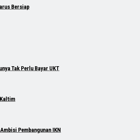
arus Bersiap
runya Tak Perlu Bayar UKT
 Kaltim
n Ambisi Pembangunan IKN