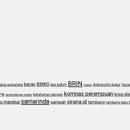
BRIN
berau
BMKG
ana sumatera
bps kaltim
diskominfo kukar
Gaza
cuaca
komnas perempuan
krisis ikl
PA
ketahanan pangan
kementerian esdm
samarinda
sirana.id
au maratua
sampah
tambang
tambang batu 