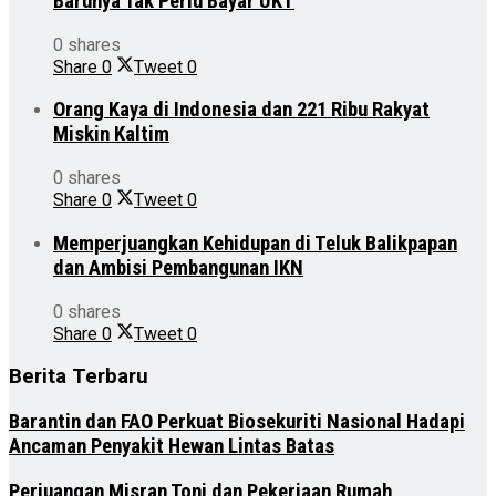
Barunya Tak Perlu Bayar UKT
0 shares
Share
0
Tweet
0
Orang Kaya di Indonesia dan 221 Ribu Rakyat
Miskin Kaltim
0 shares
Share
0
Tweet
0
Memperjuangkan Kehidupan di Teluk Balikpapan
dan Ambisi Pembangunan IKN
0 shares
Share
0
Tweet
0
Berita Terbaru
Barantin dan FAO Perkuat Biosekuriti Nasional Hadapi
Ancaman Penyakit Hewan Lintas Batas
Perjuangan Misran Toni dan Pekerjaan Rumah