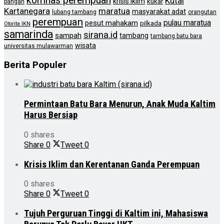
komnas perempuan
Kutai
krisis iklim
kukar
pangan
Kartanegara
maratua
masyarakat adat
lubang tambang
orangutan
perempuan
pulau maratua
pesut mahakam
pilkada
Otorita IKN
samarinda
sirana.id
sampah
tambang
tambang batu bara
wisata
universitas mulawarman
Berita Populer
Permintaan Batu Bara Menurun, Anak Muda Kaltim
Harus Bersiap
0 shares
Share
0
Tweet
0
Krisis Iklim dan Kerentanan Ganda Perempuan
0 shares
Share
0
Tweet
0
Tujuh Perguruan Tinggi di Kaltim ini, Mahasiswa