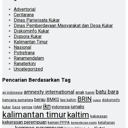
Advertorial
Ceritarana
Dinas Pariwisata Kukar
Dinas Pemberdayaan Masyarakat dan Desa Kukar
Diskominfo Kukar
Dispora Kukar
Kalimantan Timur
Nasional
Potretrana
Ranamendalam
Ranaterkini
Uncategorized
Pencarian Berdasarkan Tag
batu bara
amnesty international
anak
banjir
aji indonesia
BRIN
berau
BMKG
bencana sumatera
bps kaltim
diskominfo
cuaca
ikn
jurnalis
indonesia
HAM
kukar
Gaza
gempa
kalimantan timur
kaltim
kekerasan
kekerasan perempuan
kemen PPPA
ketahanan
kementerian esdm