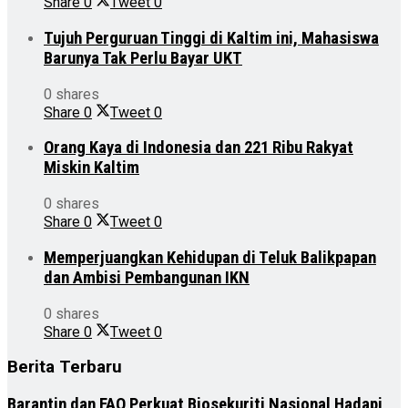
Share
0
Tweet
0
Tujuh Perguruan Tinggi di Kaltim ini, Mahasiswa
Barunya Tak Perlu Bayar UKT
0 shares
Share
0
Tweet
0
Orang Kaya di Indonesia dan 221 Ribu Rakyat
Miskin Kaltim
0 shares
Share
0
Tweet
0
Memperjuangkan Kehidupan di Teluk Balikpapan
dan Ambisi Pembangunan IKN
0 shares
Share
0
Tweet
0
Berita Terbaru
Barantin dan FAO Perkuat Biosekuriti Nasional Hadapi