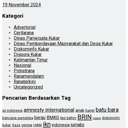
19 November 2024
Kategori
Advertorial
Ceritarana
Dinas Pariwisata Kukar
Dinas Pemberdayaan Masyarakat dan Desa Kukar
Diskominfo Kukar
Dispora Kukar
Kalimantan Timur
Nasional
Potretrana
Ranamendalam
Ranaterkini
Uncategorized
Pencarian Berdasarkan Tag
batu bara
amnesty international
anak
banjir
aji indonesia
BRIN
berau
BMKG
bencana sumatera
bps kaltim
diskominfo
cuaca
ikn
jurnalis
indonesia
HAM
kukar
Gaza
gempa