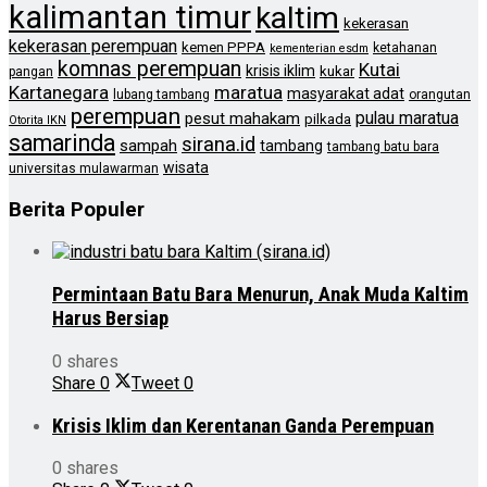
kalimantan timur
kaltim
kekerasan
kekerasan perempuan
kemen PPPA
ketahanan
kementerian esdm
komnas perempuan
Kutai
krisis iklim
kukar
pangan
Kartanegara
maratua
masyarakat adat
lubang tambang
orangutan
perempuan
pulau maratua
pesut mahakam
pilkada
Otorita IKN
samarinda
sirana.id
sampah
tambang
tambang batu bara
wisata
universitas mulawarman
Berita Populer
Permintaan Batu Bara Menurun, Anak Muda Kaltim
Harus Bersiap
0 shares
Share
0
Tweet
0
Krisis Iklim dan Kerentanan Ganda Perempuan
0 shares